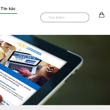
Tin tức
0