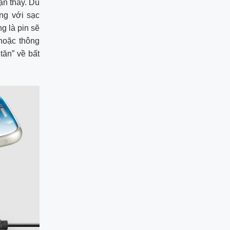
ận thấy. Dù
ng với sạc
g là pin sẽ
hoặc thông
tăn” về bất