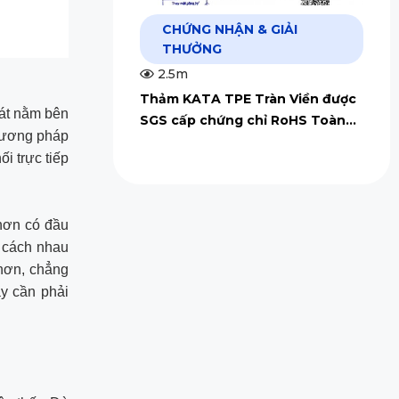
CHỨNG NHẬN & GIẢI
THƯỞNG
2.5m
Thảm KATA TPE Tràn Viền được
hát nằm bên
SGS cấp chứng chỉ RoHS Toàn
Phương pháp
Cầu
i trực tiếp
 hơn có đầu
ể cách nhau
 hơn, chẳng
ày cần phải