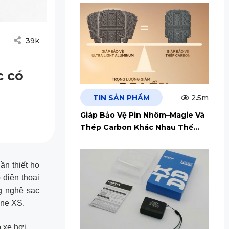
39k
c có
TIN SẢN PHẨM
2.5m
Giáp Bảo Vệ Pin Nhôm–Magie Và
Thép Carbon Khác Nhau Thế
Nào?
ần thiết ho
điện thoại
g nghệ sạc
one XS.
 xe hơi