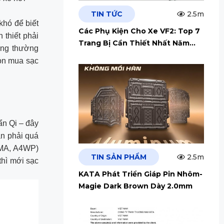
TIN TỨC
2.5m
khó để biết
Các Phụ Kiện Cho Xe VF2: Top 7
 thiết phải
Trang Bị Cần Thiết Nhất Năm
ông thường
2026
họn mua sạc
ẩn Qi – đây
ần phải quá
PMA, A4WP)
TIN SẢN PHẨM
2.5m
thì mới sạc
KATA Phát Triển Giáp Pin Nhôm-
Magie Dark Brown Dày 2.0mm