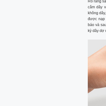
Rõ ràng sạ
cắm dây v
không dây,
được nạp 
báo và sau
kỳ dây dợ 