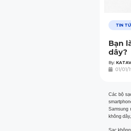
TIN T
Bạn l
dây?
By:
KATAV
01/01/
Các bộ sạc
smartphon
Samsung n
không dây,
Sạc không 