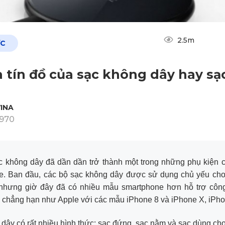
2.5m
ỨC
à tín đồ của sạc không dây hay sạ
INA
1970
 không dây đã dần dần trở thành một trong những phụ kiện c
e. Ban đầu, các bộ sạc không dây được sử dụng chủ yếu cho 
hưng giờ đây đã có nhiều mẫu smartphone hơn hỗ trợ côn
 chẳng hạn như Apple với các mẫu iPhone 8 và iPhone X, iPh
dây có rất nhiều hình thức: sạc đứng, sạc nằm và sạc dùng cho