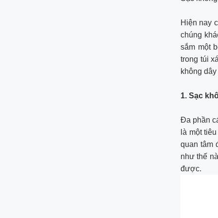
Hiện nay c
chúng khác
sắm một b
trong túi 
không dây
1. Sạc kh
Đa phần cá
là một tiê
quan tâm 
như thế nà
được.