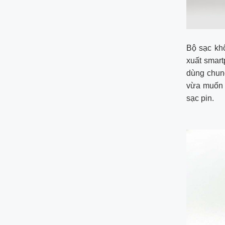
Bộ sạc khô
xuất smart
dùng chun
vừa muốn 
sạc pin.