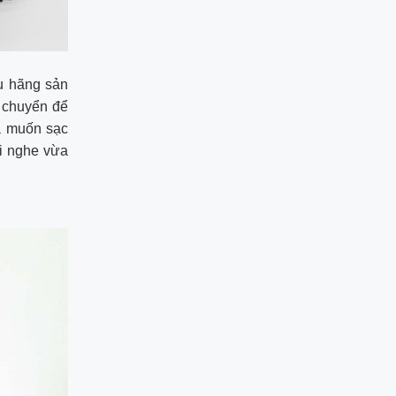
ều hãng sản
ộ chuyển để
a muốn sạc
i nghe vừa