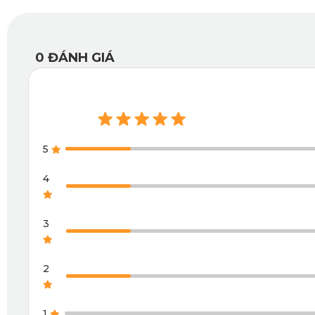
xe trở nên sang trọng, đẳng cấp hơn hẳn các loại thảm cắt t
6. Chống trơn trượt, cố định trong từng chuy
0
ĐÁNH GIÁ
Mặt đáy thảm sàn ô tô 360 Zotye Z8L sử dụng thiết kế Knitt
băng dính. Điều này đảm bảo an toàn tuyệt đối cho hành khá
5
4
3
2
1