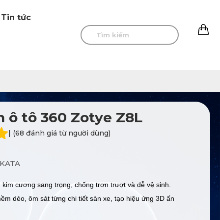
Tin tức
0
 ô tô 360 Zotye Z8L
| (68 đánh giá từ người dùng)
KATA
n kim cương sang trọng, chống trơn trượt và dễ vệ sinh.
 dẻo, ôm sát từng chi tiết sàn xe, tạo hiệu ứng 3D ấn