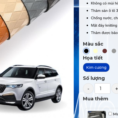
Không có mùi hô
Thảm sàn ô tô 3
Chống nước, chố
Mặt đáy knitting
Thảm được bảo 
Màu sắc
Họa tiết
Kim cương
Số lượng
-
Mua thêm
Mu