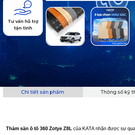
Tư vấn hỗ trợ
tận tình
Chi tiết sản phẩm
Thông số kỹ t
Thảm sàn ô tô 360 Zotye Z8L
của KATA nhận được sự quan t