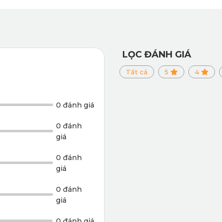
ay thông thường.
ển động
LỌC ĐÁNH GIÁ
ed Backing tiên tiến. Thiết kế này có khả năng co giãn và đàn 
Tất cả
5
4
ch, đồng thời giúp thảm luôn giữ được hình dáng nguyên vẹn tr
0 đánh giá
0 đánh
giá
0 đánh
giá
0 đánh
giá
0 đánh giá