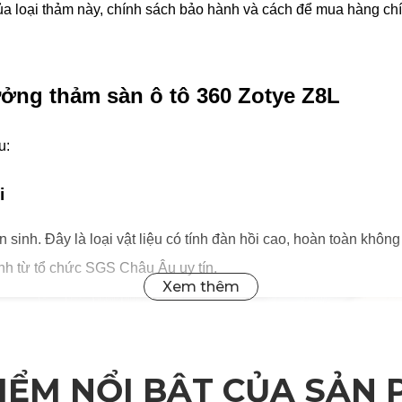
a loại thảm này, chính sách bảo hành và cách để mua hàng chí
ưởng thảm sàn ô tô 360 Zotye Z8L
u:
i
nh. Đây là loại vật liệu có tính đàn hồi cao, hoàn toàn không
nh từ tổ chức SGS Châu Âu uy tín.
IỂM NỔI BẬT CỦA SẢN