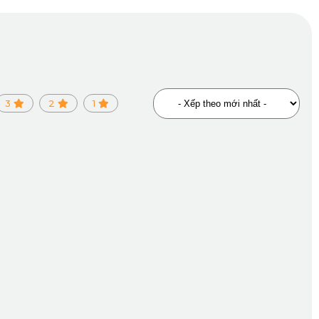
hồi cao, giúp bám chắc vào sàn mà không cần keo dán hay
3
2
1
ong suốt quá trình sử dụng.