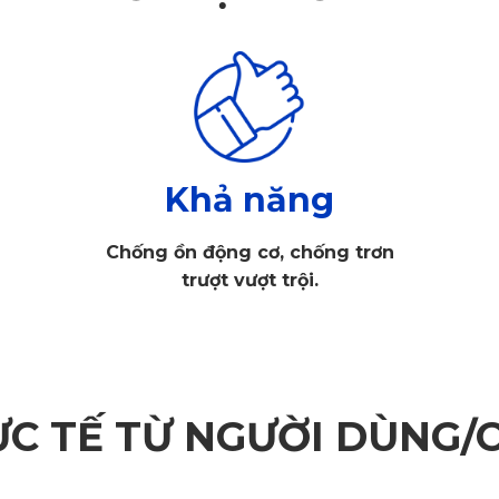
Khả năng
Chống ồn động cơ, chống trơn
trượt vượt trội.
ỰC TẾ TỪ NGƯỜI DÙNG/
Chất liệu cao cấp, bền bỉ và an toàn tuyệt đối