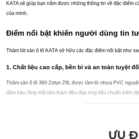
KATA sẽ giúp bạn nắm được những thông tin về đặc điểm củ
của mình.
Điểm nổi bật khiến người dùng tin t
Thảm lót sàn ô tô KATA sở hữu các đặc điểm nổi bật như sa
1. Chất liệu cao cấp, bền bỉ và an toàn tuyệt đố
Thảm sàn ô tô 360 Zotye Z8L được làm từ nhựa PVC nguyên si
đảm bảo rằng mỗi tấm thảm đều đáp ứng tiêu chuẩn kiểm đị
ƯU Đ