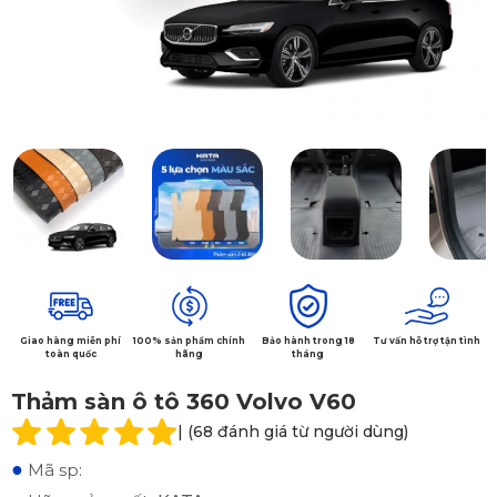
Giao hàng miễn phí
100% sản phẩm chính
Bảo hành trong 18
Tư vấn hỗ trợ tận tình
toàn quốc
hãng
tháng
Thảm sàn ô tô 360 Volvo V60
| (68 đánh giá từ người dùng)
●
Mã sp: