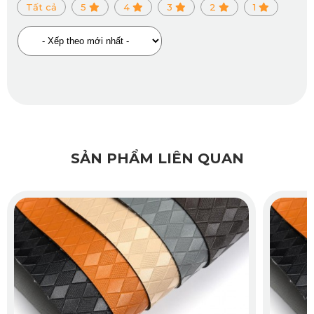
Tất cả
5
4
3
2
1
Lớp đáy Knitted Backing, bám chắc và đàn
hồi tốt
Phần đế của thảm sử dụng chất liệu Knitted Backing co giãn
và đàn hồi cao. Lớp đáy này bám sát sàn xe, chống trượt
tuyệt đối trong quá trình sử dụng. Dù xe vào cua gấp hay
phanh đột ngột, thảm vẫn giữ nguyên vị trí, không xô lệch.
SẢN PHẨM LIÊN QUAN
Màu sắc đa dạng, dễ phối nội thất
KATA cung cấp thảm sàn ô tô 360 Volvo V60 với nhiều màu
sắc: đen, nâu, da bò, ghi và kem. Mỗi màu sắc đều được
chọn lọc kỹ để phù hợp với từng loại phong cách nội thất.
Từ cá tính mạnh mẽ đến nhẹ nhàng, lịch lãm, chủ xe đều có
thể lựa chọn bộ thảm phù hợp nhất.