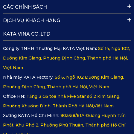
mặt sàn, không bị nhăn hoặc cong mép.
CÁC CHÍNH SÁCH
Thời gian lắp đặt nhanh chóng và sau khi hoàn tất, thảm sẽ
DỊCH VỤ KHÁCH HÀNG
hoàn toàn cố định, không cần sử dụng các loại keo dán hay
KATA VINA CO.,LTD
khóa phụ.
Công ty TNHH Thương Mại KATA Việt Nam:
Số 14, Ngõ 102,
Nơi mua hàng chính hãng thảm sàn
Đường Kim Giang, Phường Định Công, Thành phố Hà Nội,
ô tô 360 Volvo V60
Việt Nam
Nhà máy KATA Factory:
Số 6, Ngõ 102 Đường Kim Giang,
Để đảm bảo chất lượng và đúng tiêu chuẩn sản xuất, người
Phường Định Công, Thành phố Hà Nội, Việt Nam
dùng nên tìm mua thảm sàn ô tô 360 Volvo V60 tại các điểm
Office HN:
Tầng 3 G5 tòa nhà Five Star số 2 Kim Giang,
phân phối chính thức của
KATA Việt Nam
. Bạn có thể đến
Phường Khương Đình, Thành Phố Hà Nội,Việt Nam
các showroom trưng bày, đại lý ủy quyền hoặc mua trực
Xưởng KATA Hồ Chí Minh:
803/58/61A Đường Huỳnh Tấn
tuyến tại các trang web được xác thực thương hiệu. Hệ
Phát, Khu Phố 2, Phường Phú Thuận, Thành phố Hồ Chí
thống phân phối chính hãng sẽ cung cấp sản phẩm và chế