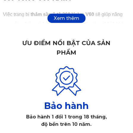
Việc trang bị
thảm sàn ô tô 360 Volvo V60
sẽ giúp nâng
cao trải nghiệm và bảo vệ xe tốt hơn. Hãy cùng KATA khám
phá ngay 7 ưu điểm của
sàn da 360
này:
ƯU ĐIỂM NỔI BẬT CỦA SẢN
Chất liệu cao cấp, độ bền đến 5 năm
PHẨM
Thảm được sản xuất từ nhựa PVC nguyên sinh – loại vật
liệu cao cấp, dẻo dai và thân thiện với môi trường. Đây là
vật liệu đã được chứng nhận an toàn bởi các tổ chức uy tín
như SGS châu Âu, TUV, RoHS và ISO.
Bảo hành
Bảo hành 1 đổi 1 trong 18 tháng,
độ bền trên 10 năm.