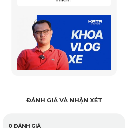
phần không thể thiếu trong sự đồng bộ và đẳng cấp của
không gian xe.
Khả năng kháng nước, kháng nấm mốc vượt
trội
Thảm sàn ô tô 360 Volvo V60 có bề mặt chống thấm hoàn
toàn, không cho nước thấm qua. Điều này đặc biệt hữu ích
trong những ngày mưa hoặc khi xe di chuyển qua vùng
ngập nước. Không khí trong xe luôn được giữ khô thoáng,
tránh tình trạng ẩm thấp, nấm mốc và mùi hôi.
ĐÁNH GIÁ VÀ NHẬN XÉT
0
ĐÁNH GIÁ