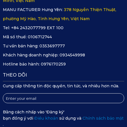
Minh, Việt Nam
độ bảo hành minh bạch.
MANU FACTURER Hưng Yên:
378 Nguyễn Thiện Thuật,
phường Mỹ Hào, Tỉnh Hưng Yên, Việt Nam
Tel: +84 2432077799 EXT 100
Mã số thuế:
0106712744
Tư vấn bán hàng:
0353697777
Khách hàng doanh nghiệp:
0934549998
Hotline bảo hành:
0976170259
THEO DÕI
Cung cấp thông tin độc quyền, tin tức, và nhiều hơn nữa.
Mua hàng chính hãng thảm sàn ô tô 360 Volvo V60 tại KATA
Bằng cách nhấp vào 'Đăng ký'
Tránh mua tại các điểm bán không rõ nguồn gốc, nơi có thể
bạn đồng ý với
Điều khoản
sử dụng và
Chính sách bảo mật
cung cấp hàng nhái, hàng kém chất lượng với mức giá thấp
.