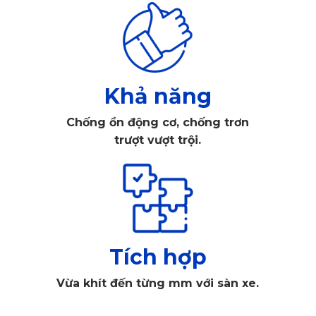
Khả năng
Chống ồn động cơ, chống trơn
Chất liệu cao cấp, độ bền đến 5 năm
trượt vượt trội.
Sản phẩm không chứa các tạp chất độc hại, không sinh mùi
khó chịu kể cả trong môi trường nhiệt độ cao. Khi sử dụng
trong thời gian dài, thảm vẫn giữ được độ đàn hồi, không
bong tróc hay biến dạng.
Tích hợp
Thiết kế vừa vặn theo khuôn xe Volvo V60
Vừa khít đến từng mm với sàn xe.
Không giống các loại thảm trôi nổi ngoài thị trường, thảm