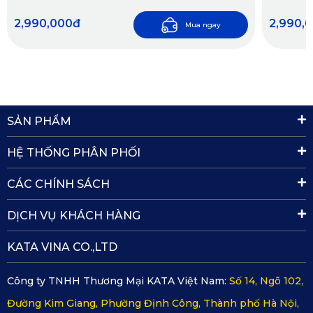
thường xuyên di chuyển hoặc chở theo gia đình, trẻ em.
2,990,000đ
2,990,
Mua ngay
5. Độ dày tiêu chuẩn – Không gây cộm, hỗ trợ cách âm
Với độ dày 2mm lý tưởng, thảm sàn ô tô 360 Volkswagen 
Teramont 2025 vừa đủ để hỗ trợ cách âm, chống ồn, vừa 
SẢN PHẨM
không làm ảnh hưởng đến khoảng không gian bên trong 
hoặc gây cộm khi đóng mở ghế. Đây là điểm cộng lớn giúp 
HỆ THỐNG PHÂN PHỐI
nâng cao trải nghiệm lái xe một cách rõ rệt.
CÁC CHÍNH SÁCH
DỊCH VỤ KHÁCH HÀNG
KATA VINA CO.,LTD
Công ty TNHH Thương Mại KATA Việt Nam:
Số 14, Ngõ 102,
Đường Kim Giang, Phường Định Công, Thành phố Hà Nội,