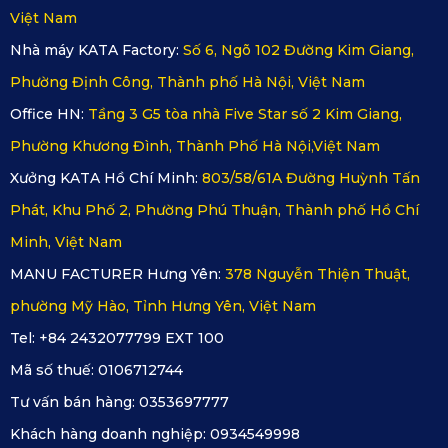
Việt Nam
Nhà máy KATA Factory:
Số 6, Ngõ 102 Đường Kim Giang,
Phường Định Công, Thành phố Hà Nội, Việt Nam
Thảm Sàn Ô Tô 360 Volkswagen Teramont 2025 hỗ trợ 
Office HN:
Tầng 3 G5 tòa nhà Five Star số 2 Kim Giang,
cách âm, chống ồn
Phường Khương Đình, Thành Phố Hà Nội,Việt Nam
Tìm hiểu thêm >>>
Thảm sàn ô tô 360 Volkswagen
Xưởng KATA Hồ Chí Minh:
803/58/61A Đường Huỳnh Tấn
Tiguan
Phát, Khu Phố 2, Phường Phú Thuận, Thành phố Hồ Chí
Minh, Việt Nam
Khi Nào Bạn Nên Lắp Thảm Sàn Ô Tô 
MANU FACTURER Hưng Yên:
378 Nguyễn Thiện Thuật,
phường Mỹ Hào, Tỉnh Hưng Yên, Việt Nam
360 Cho Volkswagen Teramont 2025?
Tel: +84 2432077799 EXT 100
Mã số thuế:
0106712744
Ngay khi vừa nhận xe để giữ sàn zin luôn như mới.
Tư vấn bán hàng:
0353697777
Khi xe có trẻ nhỏ, thú cưng – dễ làm rơi vụn bánh, 
Khách hàng doanh nghiệp:
0934549998