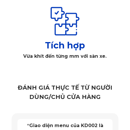
đưa đón gia đình, đi công tác hoặc du lịch đường dài
Sử dụng 
thảm lót sàn ô tô 360 KATA
 chính là giải pháp lý 
tưởng để giữ cho sàn xe luôn khô ráo, sạch sẽ, đồng thời 
hạn chế mùi hôi và nấm mốc phát sinh sau thời gian dài sử 
Tích hợp
dụng.
Vừa khít đến từng mm với sàn xe.
Giới thiệu Thảm Sàn Ô Tô 360 
Volkswagen Teramont 2025 của KATA
ĐÁNH GIÁ THỰC TẾ TỪ NGƯỜI
Không giống như những loại thảm phổ thông chỉ phủ được 
DÙNG/CHỦ CỬA HÀNG
một phần bề mặt, 
Thảm Sàn Ô Tô 360 Volkswagen 
Teramont 2025
 được KATA thiết kế riêng biệt theo từng 
phiên bản xe, ôm khít sát từng đường nét sàn, kể cả các khu 
Giao diện menu của KD002 là
“
vực khó tiếp cận như chân ghế, bậc lên xuống, hay khoang 