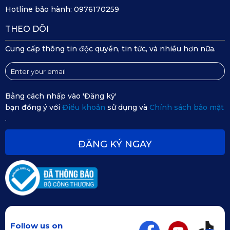
nước, sữa.
Hotline bảo hành:
0976170259
Với người hay du lịch, đi phượt – cần chống bùn, 
THEO DÕI
nước mưa.
Cung cấp thông tin độc quyền, tin tức, và nhiều hơn nữa.
Khi bạn sử dụng xe làm dịch vụ cao cấp, đưa đón 
đối tác – cần không gian luôn sạch và đẹp.
Bằng cách nhấp vào 'Đăng ký'
bạn đồng ý với
Điều khoản
sử dụng và
Chính sách bảo mật
Kết luận
.
Nếu bạn đang sở hữu Volkswagen Teramont 2025 – một 
ĐĂNG KÝ NGAY
chiếc SUV mạnh mẽ, sang trọng và tiện nghi – thì Thảm Sàn 
Ô Tô 360 Volkswagen Teramont 2025 của 
KATA
 chính là 
lựa chọn nâng cấp hoàn hảo, giúp xe luôn sạch đẹp, tiện 
dụng và thể hiện phong cách riêng. Không chỉ đẹp mắt và 
bền bỉ, thảm còn mang lại giá trị sử dụng lâu dài, dễ vệ sinh 
Follow us on