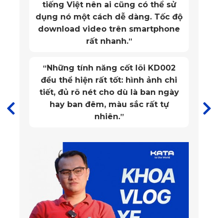
tiếng Việt nên ai cũng có thể sử
hành lý.
dụng nó một cách dễ dàng. Tốc độ
download video trên smartphone
Công nghệ đo cắt chuẩn xác CNC kết hợp chất liệu cao cấp 
rất nhanh.
”
tạo nên lớp thảm chống trơn trượt, chống thấm nước và 
chống bụi tối đa. Ngoài ra, việc cố định chắc chắn vào mép 
Những tính năng cốt lõi KD002
“
đều thể hiện rất tốt: hình ảnh chi
sàn giúp thảm không xê dịch trong suốt quá trình sử dụng – 
tiết, đủ rõ nét cho dù là ban ngày
ngay cả khi xe vận hành trên địa hình gồ ghề.
hay ban đêm, màu sắc rất tự
nhiên.
”
Tại Sao Thảm Sàn Ô Tô 360 
Volkswagen Teramont 2025 Được Các 
Tài Xế Ưa Chuộng
1. Chất liệu cao cấp – Bền bỉ, chống nước, kháng khuẩn
Thảm 360 KATA sử dụng lớp phủ bề mặt PVC mềm dẻo, dễ 