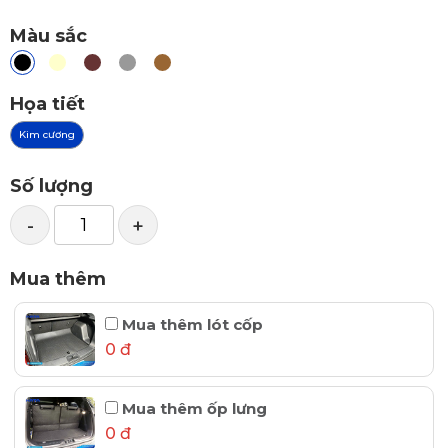
Màu sắc
Họa tiết
Kim cương
Số lượng
-
+
Mua thêm
Mua thêm lót cốp
0 đ
Mua thêm ốp lưng
0 đ