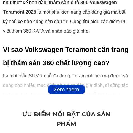
như thiết kế ban đầu, 
thảm sàn ô tô 360 Volkswagen 
Teramont 2025
 là một phụ kiện nâng cấp đáng giá mà bất 
kỳ chủ xe nào cũng nên đầu tư. Cùng tìm hiểu các điểm ưu 
việt thảm 360 KATA và nhận báo giá nhé!
Vì sao Volkswagen Teramont cần trang 
bị thảm sàn 360 chất lượng cao?
Là một mẫu SUV 7 chỗ đa dụng, Teramont thường được sử 
dụng cho nhiều mục đích như đưa đón gia đình, đi công tác 
hoặc du lịch đường dài. Vì vậy, sàn xe rất dễ bị bám bụi, 
dính nước, bùn đất hoặc vụn thức ăn – đặc biệt nếu xe chở 
ƯU ĐIỂM NỔI BẬT CỦA SẢN
trẻ nhỏ hoặc hoạt động thường xuyên trong điều kiện thời 
PHẨM
tiết không ổn định.