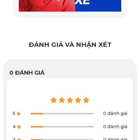
lau chùi và có khả năng chống thấm gần như tuyệt đối. Đây 
là yếu tố đặc biệt quan trọng với xe 7 chỗ thường xuyên vận 
chuyển nhiều hành khách. Không những thế, thảm còn 
kháng khuẩn, kháng nấm mốc, giữ không gian xe luôn thơm 
ĐÁNH GIÁ VÀ NHẬN XÉT
tho và sạch sẽ.
0
ĐÁNH GIÁ
5
0 đánh giá
4
0 đánh giá
3
0 đánh giá