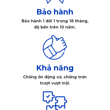
1.1. Thiết kế chính xác từng đường nét theo
kết cấu xe
Bảo hành
Bảo hành 1 đổi 1 trong 18 tháng,
Thảm sàn KATA được đo đạc bằng công nghệ cao, đảm
độ bền trên 10 năm.
bảo độ chính xác gần như tuyệt đối với từng phiên bản của
Skoda Kodiaq Style. Từ khu vực để chân đến sàn sau, mọi
chi tiết đều vừa khít, không thừa không thiếu.
Khả năng
Chống ồn động cơ, chống trơn
trượt vượt trội.