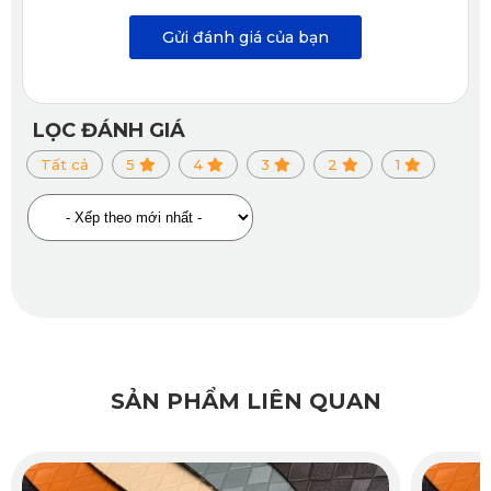
Gửi đánh giá của bạn
LỌC ĐÁNH GIÁ
Tất cả
5
4
3
2
1
Cấu trúc dày 2mm hỗ trợ giảm tiếng ồn và rung động
Khi lái xe trên những đoạn đường gồ ghề, người ngồi trong
xe sẽ cảm nhận được sự êm ái và dễ chịu hơn. Đây là chi
tiết nhỏ nhưng lại tạo ra sự khác biệt lớn trong hành trình
của bạn và gia đình.
SẢN PHẨM LIÊN QUAN
1.5. Đế thảm có độ bám cao, không xê dịch khi