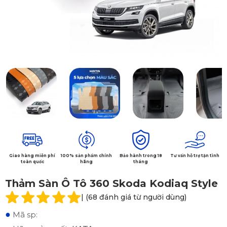
Giao hàng miễn phí
100% sản phẩm chính
Bảo hành trong 18
Tư vấn hỗ trợ tận tình
toàn quốc
hãng
tháng
Thảm Sàn Ô Tô 360 Skoda Kodiaq Style
| (68 đánh giá từ người dùng)
●
Mã sp: