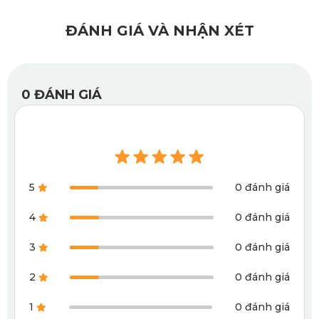
Nhờ kết cấu đặc biệt, bụi bẩn cũng khó bám dính trên bề
ĐÁNH GIÁ VÀ NHẬN XÉT
mặt thảm, từ đó việc vệ sinh trở nên dễ dàng hơn bao giờ
hết.
0
ĐÁNH GIÁ
1.4. Cấu trúc dày 2mm hỗ trợ giảm tiếng ồn và
rung động
Dù không phải vật liệu chuyên dụng để cách âm, nhưng với
5
0 đánh giá
độ dày hợp lý 2mm, thảm sàn ô tô 360 Skoda Kodiaq Style
của KATA vẫn góp phần làm giảm tiếng vọng từ mặt đường
4
0 đánh giá
và tiếng ồn từ lốp xe.
3
0 đánh giá
2
0 đánh giá
1
0 đánh giá