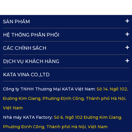
Sàn Ô Tô 360 Skoda Kodiaq Style
Khi trang bị thảm sàn ô tô 360 của KATA, bạn sẽ nhận được
SẢN PHẨM
những lợi ích thiết thực như sau:
HỆ THỐNG PHÂN PHỐI
2.1. Giữ khoang nội thất Skoda Kodiaq Style
CÁC CHÍNH SÁCH
luôn sạch sẽ
DỊCH VỤ KHÁCH HÀNG
Thảm 360 của KATA giúp ngăn cản sự xâm nhập của nước,
KATA VINA CO.,LTD
đất cát, thức ăn rơi vãi hay bùn đất từ giày dép. Điều này
đặc biệt cần thiết khi xe thường xuyên di chuyển ở khu vực
Công ty TNHH Thương Mại KATA Việt Nam:
Số 14, Ngõ 102,
đô thị đông đúc hoặc vùng có thời tiết khắc nghiệt. Nhờ lớp
Đường Kim Giang, Phường Định Công, Thành phố Hà Nội,
bảo vệ này, sàn nguyên bản của xe được giữ gìn như mới,
Việt Nam
không lo trầy xước hay ố màu theo thời gian.
Nhà máy KATA Factory:
Số 6, Ngõ 102 Đường Kim Giang,
Phường Định Công, Thành phố Hà Nội, Việt Nam
2.2. Tiết kiệm chi phí bảo dưỡng cho chủ xe