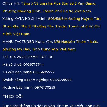
Office HN:
Tầng 3 G5 tòa nhà Five Star số 2 Kim Giang,
Skoda Kodiaq Style
Phường Khương Đình, Thành Phố Hà Nội,Việt Nam
Xưởng KATA Hồ Chí Minh:
803/58/61A Đường Huỳnh Tấn
Khác với các loại thảm thông thường, bề mặt thảm KATA
Phát, Khu Phố 2, Phường Phú Thuận, Thành phố Hồ Chí
không bám bẩn, không giữ mùi và dễ lau chùi. Người dùng
Minh, Việt Nam
có thể vệ sinh tại nhà chỉ với khăn ẩm hoặc vòi xịt nước
MANU FACTURER Hưng Yên:
378 Nguyễn Thiện Thuật,
nhẹ. Không cần mang xe ra tiệm rửa thường xuyên, bạn vẫn
phường Mỹ Hào, Tỉnh Hưng Yên, Việt Nam
có thể giữ khoang xe luôn sạch sẽ như ngày đầu mới mua.
Tel: +84 2432077799 EXT 100
Đây là giải pháp vừa tiết kiệm thời gian, vừa giảm chi phí
Mã số thuế:
0106712744
bảo trì lâu dài.
Tư vấn bán hàng:
0353697777
2.3. Tăng tính thẩm mỹ cho toàn bộ nội thất
Khách hàng doanh nghiệp:
0934549998
Skoda Kodiaq Style
Hotline bảo hành:
0976170259
THEO DÕI
Ngoài yếu tố bảo vệ, thảm còn đóng vai trò như một chi tiết
Cung cấp thông tin độc quyền, tin tức, và nhiều hơn nữa.