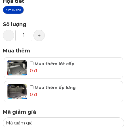
Họa tiết
Kim cương
Số lượng
-
+
Mua thêm
Mua thêm lót cốp
0 đ
Mua thêm ốp lưng
0 đ
Mã giảm giá