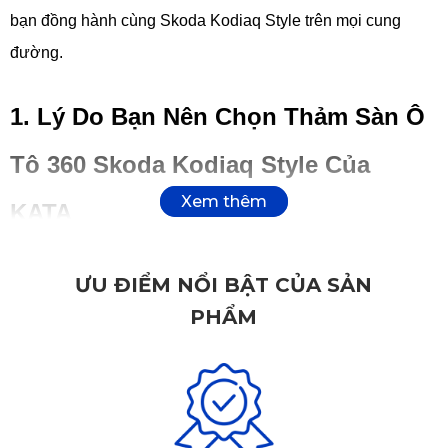
bạn đồng hành cùng Skoda Kodiaq Style trên mọi cung
đường.
1. Lý Do Bạn Nên Chọn Thảm Sàn Ô
Tô 360 Skoda Kodiaq Style Của
KATA
Trên thị trường hiện nay, các loại
thảm sàn da 360
của
ƯU ĐIỂM NỔI BẬT CỦA SẢN
KATA đang rất được ưa chuộng, là giải pháp tối ưu được
PHẨM
nhiều người dùng lựa chọn để bảo vệ toàn diện sàn xe.
Dưới đây là những lý do giải thích tại sao thảm sàn ô tô 360
Skoda Kodiaq Style của KATA được yêu thích: