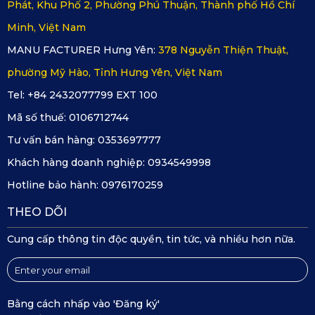
Phát, Khu Phố 2, Phường Phú Thuận, Thành phố Hồ Chí
với độ vừa vặn hoàn hảo và vẻ ngoài cao cấp, thảm còn góp
Minh, Việt Nam
phần nâng cao giá trị tổng thể của xe. Nếu bạn dự định bán
MANU FACTURER Hưng Yên:
378 Nguyễn Thiện Thuật,
lại xe trong tương lai, một nội thất sạch sẽ, được chăm chút
phường Mỹ Hào, Tỉnh Hưng Yên, Việt Nam
kỹ càng sẽ là điểm cộng lớn giúp thu hút người mua.
Tel: +84 2432077799 EXT 100
Thảm sàn 360 còn giúp bạn tiết kiệm thời gian vệ sinh nội
Mã số thuế:
0106712744
thất, hạn chế tình trạng rơi vãi thức ăn, nước uống hoặc bụi
Tư vấn bán hàng:
0353697777
bẩn từ giày dép khi ra vào xe. Đây là một khoản đầu tư nhỏ
Khách hàng doanh nghiệp:
0934549998
nhưng đem lại lợi ích lâu dài cả về thẩm mỹ lẫn giá trị sử
Hotline bảo hành:
0976170259
dụng.
THEO DÕI
Cung cấp thông tin độc quyền, tin tức, và nhiều hơn nữa.
4. Tổng Kết
Thảm Sàn Ô Tô 360 Renault Kiger
là phụ kiện không thể
Bằng cách nhấp vào 'Đăng ký'
thiếu nếu bạn mong muốn không gian nội thất xe luôn sạch