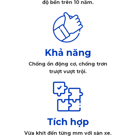
độ bền trên 10 năm.
Thảm sàn ô tô 360 được thiết kế riêng biệt cho từng dòng xe
Khả năng
Điều này giúp đảm bảo mọi bụi bẩn, bùn đất hay nước mưa
Chống ồn động cơ, chống trơn
không thể lọt xuống phần sàn gốc của xe. Ngoài ra, thảm
trượt vượt trội.
không hề cản trở việc sử dụng chân ga, chân phanh, mang
lại cảm giác lái xe an toàn và linh hoạt.
1.2. Ngăn nước và bụi bẩn hiệu quả, giúp sàn
xe luôn khô ráo
Tích hợp
Thảm sàn ô tô 360 Renault Kiger sử dụng vật liệu da PU
Vừa khít đến từng mm với sàn xe.
cao cấp kết hợp lớp nhựa PVC bền chắc, không chỉ giúp