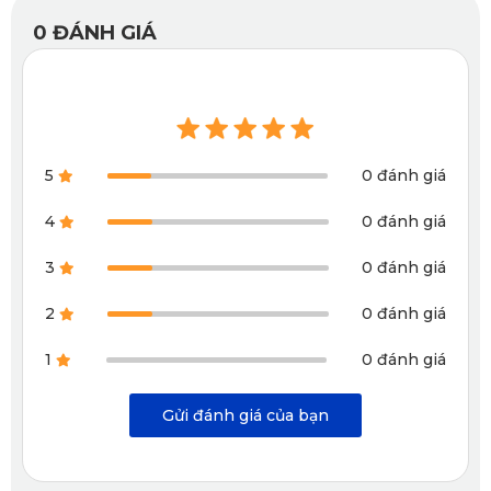
0
ĐÁNH GIÁ
5
0 đánh giá
Thảm sàn ô tô 360 độ Renault Kiger của KATA không mùi
4
0 đánh giá
khó chịu
3
0 đánh giá
1.4. Làm sạch nhanh chóng
2
0 đánh giá
1
0 đánh giá
Một trong những điểm cộng lớn nhất của thảm sàn ô tô 360
Renault Kiger là khả năng làm sạch cực kỳ đơn giản. Chỉ
Gửi đánh giá của bạn
cần khăn ẩm hoặc máy hút bụi là bạn có thể dễ dàng làm
sạch toàn bộ bề mặt. Nếu cần vệ sinh kỹ hơn, thảm có thể