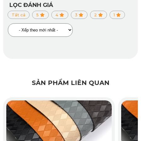
LỌC ĐÁNH GIÁ
được tháo rời nhanh chóng mà không cần tháo ghế hay sử
Tất cả
5
4
3
2
1
dụng công cụ hỗ trợ. Việc chăm sóc xe hàng tuần sẽ trở nên
dễ dàng hơn bao giờ hết.
1.5. Làm cho không gian bên trong xe thêm
gọn gàng
Dù Renault Kiger có không gian nội thất không quá rộng,
nhưng khi kết hợp với bộ thảm sàn 360 của KATA, toàn bộ
SẢN PHẨM LIÊN QUAN
khoang xe trở nên tinh tế và sang trọng hơn.
Mặt thảm được may viền tỉ mỉ, họa tiết kim cương hiện đại
cùng màu sắc hài hòa giúp tạo điểm nhấn đặc biệt cho
không gian bên trong xe. Đây là chi tiết nhỏ nhưng có thể
tạo ra sự khác biệt lớn, đặc biệt với những ai quan tâm đến