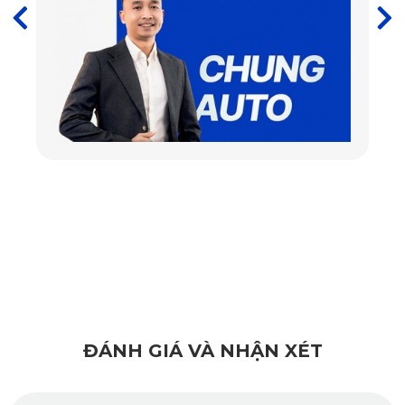
So với các loại thảm cao su truyền thống dễ sinh mùi khó
chịu, thảm sàn ô tô 360 độ Renault Kiger của KATA hoàn
toàn không mùi nhờ sử dụng nguyên liệu đạt tiêu chuẩn an
toàn châu Âu. Bạn sẽ không còn cảm giác khó chịu khi
bước vào xe dưới trời nắng, đồng thời yên tâm hơn nếu xe
thường xuyên chở trẻ nhỏ hay người có cơ địa nhạy cảm.
ĐÁNH GIÁ VÀ NHẬN XÉT