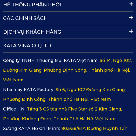
HỆ THỐNG PHÂN PHỐI
CÁC CHÍNH SÁCH
DỊCH VỤ KHÁCH HÀNG
KATA VINA CO.,LTD
Công ty TNHH Thương Mại KATA Việt Nam:
Số 14, Ngõ 102,
Đường Kim Giang, Phường Định Công, Thành phố Hà Nội,
Việt Nam
Nhà máy KATA Factory:
Số 6, Ngõ 102 Đường Kim Giang,
Thảm sàn ô tô 360 Renault Kiger của KATA chất lượng
Phường Định Công, Thành phố Hà Nội, Việt Nam
Office HN:
Tầng 3 G5 tòa nhà Five Star số 2 Kim Giang,
Khả năng chống thấm vượt trội của thảm giúp hạn chế tối đa
Phường Khương Đình, Thành Phố Hà Nội,Việt Nam
tình trạng ẩm mốc, trong khi tính năng kháng khuẩn sẽ bảo
Xưởng KATA Hồ Chí Minh:
803/58/61A Đường Huỳnh Tấn
vệ khoang xe khỏi vi khuẩn và vi sinh có hại. Thêm vào đó,