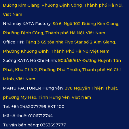
Giúp Nội Thất Xe Đẹp Mắt Và Hài Hòa
Đường Kim Giang, Phường Định Công, Thành phố Hà Nội,
Việt Nam
2.3. Hạn Chế Trơn Trượt Trong Quá Trình Vận Hành
Nhà máy KATA Factory:
Số 6, Ngõ 102 Đường Kim Giang,
Phường Định Công, Thành phố Hà Nội, Việt Nam
Bề mặt thảm chống trơn, đế thảm bám sàn tốt giúp hạn chế 
Office HN:
Tầng 3 G5 tòa nhà Five Star số 2 Kim Giang,
tối đa các rủi ro khi người lái thao tác trong tình trạng ẩm ướt 
Phường Khương Đình, Thành Phố Hà Nội,Việt Nam
hoặc khẩn cấp. Đồng thời, thảm cũng không cản trở các bộ 
Xưởng KATA Hồ Chí Minh:
803/58/61A Đường Huỳnh Tấn
phận như thanh trượt ghế, các cảm biến sàn hoặc hệ thống 
Phát, Khu Phố 2, Phường Phú Thuận, Thành phố Hồ Chí
điều hòa phía dưới gầm ghế, đảm bảo tính năng vận hành 
Minh, Việt Nam
của xe luôn đạt hiệu suất tốt nhất.
MANU FACTURER Hưng Yên:
378 Nguyễn Thiện Thuật,
2.4. Vệ Sinh Nhanh Chóng Và Dễ Dàng
phường Mỹ Hào, Tỉnh Hưng Yên, Việt Nam
Tel: +84 2432077799 EXT 100
Chỉ cần khăn ẩm hoặc máy hút bụi là bạn có thể làm sạch 
Mã số thuế:
0106712744
hoàn toàn bề mặt thảm. Nếu cần thiết, từng tấm thảm có thể 
Tư vấn bán hàng:
0353697777
tháo rời để giặt riêng, đảm bảo tiện lợi tối đa trong quá trình 