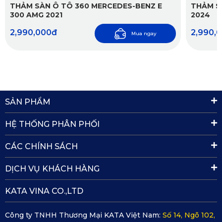
nội thất giúp khoang xe thêm phần tinh tế. Với màu sắc đa 
THẢM SÀN Ô TÔ 360 MERCEDES-BENZ E
THẢM SÀ
300 AMG 2021
2024
dạng như đen, ghi, kem, nâu cà phê, da bò... thảm có thể 
2,990,000đ
2,990,
Mua ngay
phối hợp hài hòa với tông màu nội thất xe, tạo nên tổng thể 
đồng bộ và cao cấp.
SẢN PHẨM
HỆ THỐNG PHÂN PHỐI
CÁC CHÍNH SÁCH
DỊCH VỤ KHÁCH HÀNG
KATA VINA CO.,LTD
Công ty TNHH Thương Mại KATA Việt Nam:
Số 14, Ngõ 102,