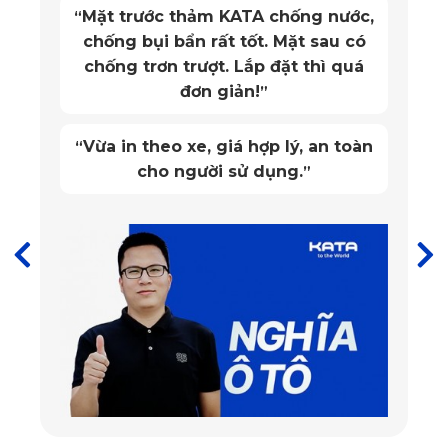
Mặt trước thảm KATA chống nước,
“
chống bụi bẩn rất tốt. Mặt sau có
1.3. Thiết Kế Họa Tiết Kim Cương Tăng Vẻ Đẹp Thẩm Mỹ
chống trơn trượt. Lắp đặt thì quá
đơn giản!
”
Một trong những điểm nhấn đặc trưng của dòng thảm sàn ô 
tô 360 Range Rover Evoque 2024 chính là bề mặt dập nổi 
Vừa in theo xe, giá hợp lý, an toàn
“
vân kim cương ba chiều. Với thiết kế này, thảm vừa mang 
cho người sử dụng.
”
lại cảm giác sang trọng, đẳng cấp, vừa tăng độ bám khi 
bước lên xuống xe. Điều này đặc biệt hữu ích khi bạn sử 
dụng xe dưới trời mưa hoặc trong điều kiện trơn trượt.