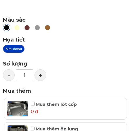
Màu sắc
Họa tiết
Kim cương
Số lượng
-
+
Mua thêm
Mua thêm lót cốp
0 đ
Mua thêm ốp lưng