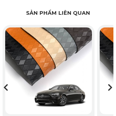
360 Range Rover Evoque 2024
SẢN PHẨM LIÊN QUAN
2.1. Giữ Gìn Sàn Xe Nguyên Vẹn Như Mới
Nội thất Range Rover Evoque 2024 được hoàn thiện với 
chất liệu sang trọng và đắt tiền. Do đó, việc bảo vệ sàn xe 
khỏi bùn đất, nước, dầu mỡ và các tác nhân bên ngoài là 
điều cần thiết. 
Thảm lót sàn ô tô 360 có khả năng ngăn chặn hoàn toàn các 
yếu tố này, giúp nội thất luôn giữ được giá trị và độ mới theo 
thời gian.
2.2. Giúp Nội Thất Xe Đẹp Mắt Và Hài Hòa 
Không chỉ đóng vai trò bảo vệ, thảm 360 còn là điểm nhấn 