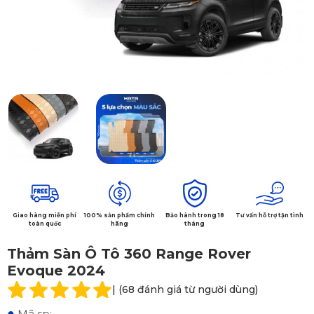
Giao hàng miễn phí
100% sản phẩm chính
Bảo hành trong 18
Tư vấn hỗ trợ tận tình
toàn quốc
hãng
tháng
Thảm Sàn Ô Tô 360 Range Rover
Evoque 2024
| (68 đánh giá từ người dùng)
●
Mã sp: