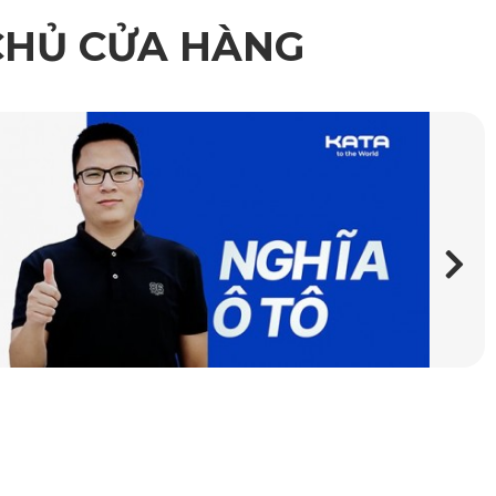
CHỦ CỬA HÀNG
ng tầm giá trị sử dụng
iệp ô tô nhờ đặc tính bền bỉ, không mùi và không gây kích 
huẩn ISO quốc tế. Chính vì vậy, người dùng có thể hoàn 