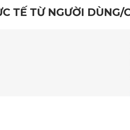
ỰC TẾ TỪ NGƯỜI DÙNG/
subishi XFC Concept không chỉ bảo vệ xe mà còn góp phần nâ
cao, loại vật liệu được sử dụng phổ biến trong ngành công ngh
chứng nhận từ các tổ chức uy tín như SGS, TUV, RoHS và tiêu c