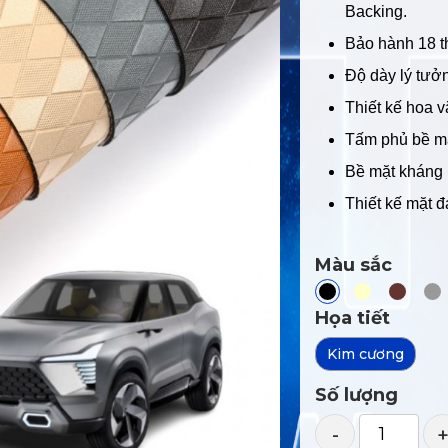
Backing.
Bảo hành 18 t
Độ dày lý tưở
Thiết kế hoa v
Tấm phủ bề mặ
Bề mặt kháng
Thiết kế mặt đ
Màu sắc
Họa tiết
Kim cương
Số lượng
-