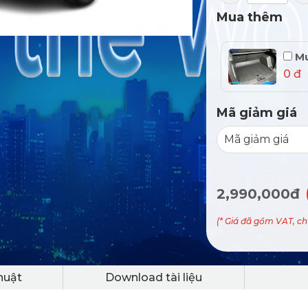
Mua thêm
Mu
0 đ
Mã giảm giá
2,990,000đ
(* Giá đã gồm VAT, c
huật
Download tài liệu