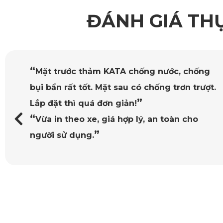
ĐÁNH GIÁ TH
“
Mặt trước thảm KATA chống nước, chống
bụi bẩn rất tốt. Mặt sau có chống trơn trượt.
”
Lắp đặt thì quá đơn giản!
“
Vừa in theo xe, giá hợp lý, an toàn cho
Thảm Sàn Ô Tô 360 Mit
”
người sử dụng.
1.1. Vật Liệu Cao Cấp, An Toàn Tuyệt Đối Cho Sức Khỏe
Sản phẩm được chế tạo từ nhựa nguyên sinh PVC chất lượng 
ứng. 
Thảm đã vượt qua các bài kiểm tra khắt khe về an toàn với 