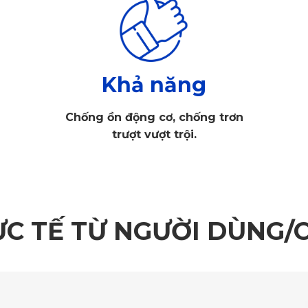
Khả năng
Chống ồn động cơ, chống trơn
trượt vượt trội.
 360 MG ZS 2024 của KATA mang lại trải nghiệm sử dụng hoàn 
ỰC TẾ TỪ NGƯỜI DÙNG/
ZS 2024, ôm khít toàn bộ sàn xe, kể cả các mép và hốc nhỏ. Đ
 xe.