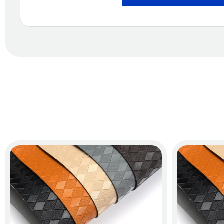
2.2. Vệ Sinh Dễ Dàng – Tiết Kiệm Thời Gian
Bề mặt thảm trơn mịn, không bám bụi giúp người dùng dễ dà
rất nhanh chóng, thuận tiện khi cần vệ sinh định kỳ.
Xem thêm >>>
Thảm Sàn Ô Tô 360 MG5
3. Vì Sao Nên Chọn Thảm Sàn Ô Tô 360
Là đơn vị tiên phong trong lĩnh vực nội thất ô tô cao cấp, 
sàn ô tô 360 MG ZS 2024 tại Katavina không chỉ đảm bảo yếu
3.1. Sản Phẩm Chính Hãng – Chất Lượng Được Đảm 
Toàn bộ thảm ô tô 360 độ tại Katavina đều là hàng chính hã