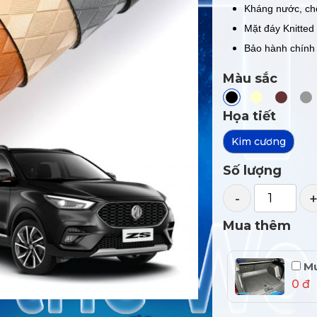
Kháng nước, ch
Mặt đáy Knitted
Bảo hành chính
Màu sắc
Họa tiết
Kim cương
Số lượng
-
Mua thêm
Mu
0 đ