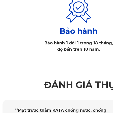
Bảo hành
Bảo hành 1 đổi 1 trong 18 tháng,
độ bền trên 10 năm.
Thảm sàn ô tô
ĐÁNH GIÁ TH
1.1. Thiết Kế Chính Xác – Phủ Kín 100% Sàn Xe
Thảm 360 ô tô
 của KATA được cắt theo đúng kích thước MG 
ngăn chặn tối đa bụi bẩn, nước hay mảnh vụn rơi xuống sàn
“
Mặt trước thảm KATA chống nước, chống