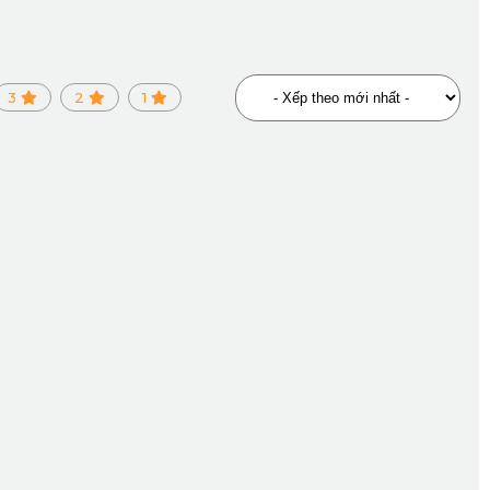
3
2
1
nấm mốc