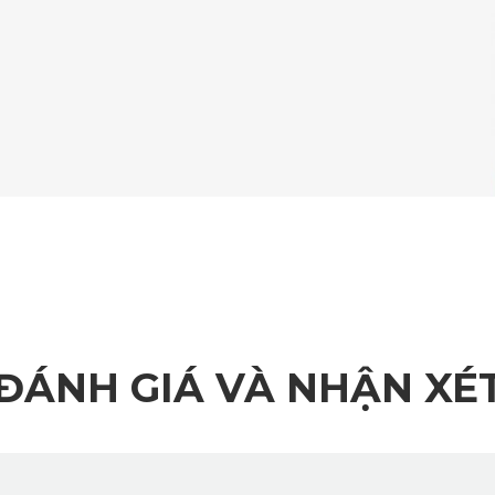
dẻo, tạo hiệu ứng 3D đẹp mắt và chống trơn trượt hiệu quả. Mặ
 trình di chuyển.
ỹ Và Công Năng Của Thảm Lót Sàn Ô Tô 
0 MG ZS 2024 còn là điểm nhấn giúp không gian nội thất trở nên
 mùi, thảm lót sàn ô tô 360 của KATA có khả năng kháng nước v
ĐÁNH GIÁ VÀ NHẬN XÉ