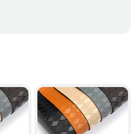
 hưởng đến chất lượng thảm. Đặc biệt, việc tháo lắp cũng 
 hãng, thiết kế chuẩn xác và chất lượng vượt trội. Thảm 
 toàn.
ượng trước khi đến tay người tiêu dùng.