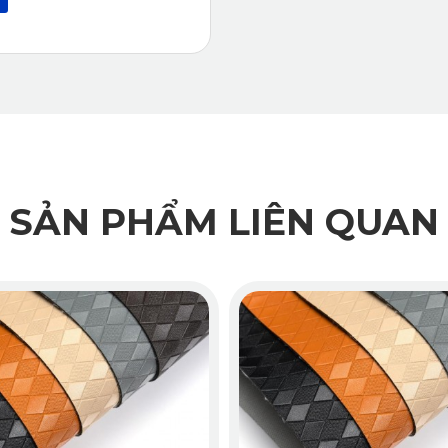
ng lau chùi bằng khăn ẩm hoặc xịt nước trực tiếp mà không ảnh
SẢN PHẨM LIÊN QUAN
 MG ZS 2024 Tại Katavina?
Katavina cam kết mang đến cho khách hàng những sản phẩm chính
 tố thẩm mỹ mà còn tích hợp đầy đủ các tính năng tiện nghi, an
Bảo
ng, có tem mác đầy đủ và được kiểm định nghiêm ngặt về chất l