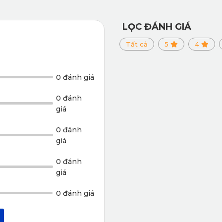
LỌC ĐÁNH GIÁ
Tất cả
5
4
0 đánh giá
0 đánh
giá
0 đánh
giá
0 đánh
giá
0 đánh giá
ót sàn ô tô 360 của KATA có khả năng kháng nước và chống 