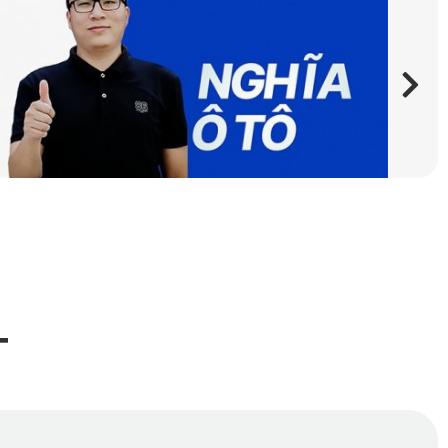
t đáy sử dụng công nghệ Knitted Backing co giãn, đàn hồi 
360 MG ZS 2024
 sang trọng và sạch sẽ hơn bao giờ hết.
à chống nấm mốc cực kỳ hiệu quả. Nhờ đó, xe luôn sạch sẽ, 
T