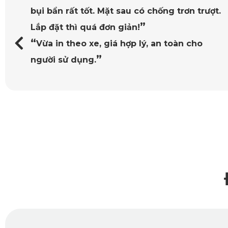
bụi bẩn rất tốt. Mặt sau có chống trơn trượt.
1.2. Cấu Tạo Chất Lượng – Tăng Độ Bền Và An Toàn
”
Lắp đặt thì quá đơn giản!
Bề mặt của thảm lót sàn ô tô 360 độ được phủ lớp PVC mềm 
“
Vừa in theo xe, giá hợp lý, an toàn cho
tốt, tăng khả năng ma sát với sàn xe, chống xô lệch trong quá
”
người sử dụng.
2. Sự Kết Hợp Hoàn Hảo Giữa Thẩm M
Không chỉ chú trọng vào tính năng bảo vệ, thảm sàn ô tô 36
2.1. Khả Năng Chống Thấm, Kháng Nấm Mốc Tối Ưu
Khác với các loại thảm nỉ truyền thống dễ bị ẩm mốc và bốc
khô ráo và đảm bảo sức khỏe cho người dùng.