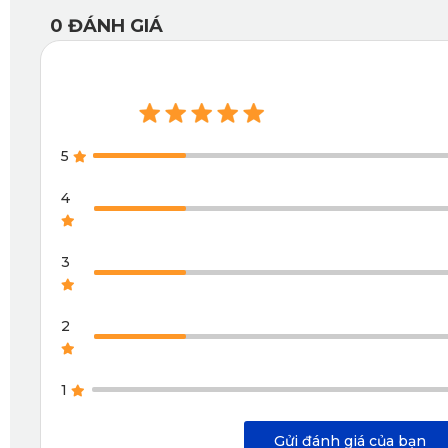
0
ĐÁNH GIÁ
5
4
3
2
1
Gửi đánh giá của bạn
Thảm l