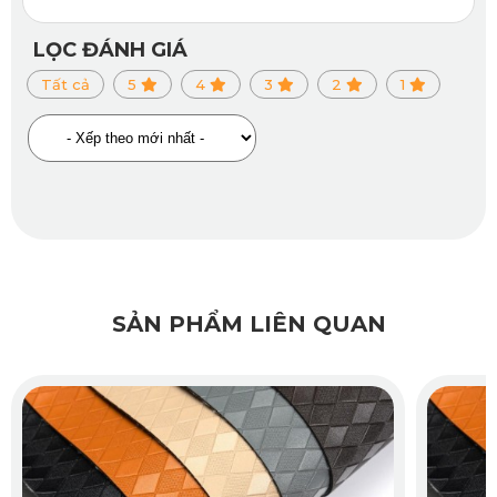
Lớp đáy Knitted Backing được thiết kế đặc biệt để bám chắc sàn xe
LỌC ĐÁNH GIÁ
mà không gây trầy xước, đảm bảo thảm cố định hoàn hảo trong
Tất cả
5
4
3
2
1
mọi điều kiện vận hành.
2.3. Chống Mùi, Không Gây Kích Ứng
Thảm sàn KATA 360 được chế tạo từ vật liệu PVC nguyên sinh đạt
chuẩn SGS Châu Âu, TUV, RoHS và ISO, hoàn toàn không chứa
chất độc hại, không tạo mùi hôi khó chịu như các loại thảm cao su
tái chế.
SẢN PHẨM LIÊN QUAN