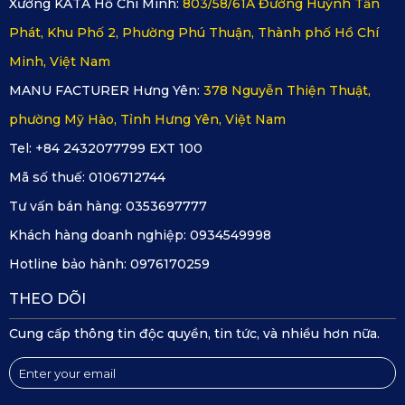
Xưởng KATA Hồ Chí Minh:
803/58/61A Đường Huỳnh Tấn
một bậc. Quan trọng nhất là dễ vệ sinh.” – Chị Hòa, Hải
Phát, Khu Phố 2, Phường Phú Thuận, Thành phố Hồ Chí
Phòng
Minh, Việt Nam
“Mình thường xuyên chở khách VIP. Thảm KATA 360 giúp
MANU FACTURER Hưng Yên:
378 Nguyễn Thiện Thuật,
xe luôn sạch, không mùi – điều rất quan trọng với dịch vụ
phường Mỹ Hào, Tỉnh Hưng Yên, Việt Nam
cao cấp.” – Anh Lâm, Đà Nẵng
Tel: +84 2432077799 EXT 100
4. KATA – Thương Hiệu Phụ Kiện Ô Tô
Mã số thuế:
0106712744
Tư vấn bán hàng:
0353697777
Hàng Đầu Việt Nam
Khách hàng doanh nghiệp:
0934549998
Hotline bảo hành:
0976170259
KATA là thương hiệu tiên phong trong lĩnh vực sản xuất phụ kiện ô
tô tại Việt Nam với dây chuyền sản xuất hiện đại, công nghệ tiên
THEO DÕI
tiến. Sản phẩm tại KATA được khách hàng đánh giá có chất lượng
Cung cấp thông tin độc quyền, tin tức, và nhiều hơn nữa.
vượt trội, đáp ứng được mọi yêu cầu của khách hàng.