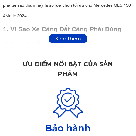
phá tại sao thảm này là sự lựa chọn tối ưu cho Mercedes GLS 450
4Matic 2024.
1. Vì Sao Xe Càng Đắt Càng Phải Dùng
Thảm Sàn Ô Tô 360?
Ở phân khúc xe sang như GLS 450, mọi chi tiết đều cần được bảo
ƯU ĐIỂM NỔI BẬT CỦA SẢN
vệ đúng mức:
PHẨM
Khoang nội thất lớn, sàn xe phẳng, rộng – dễ bám bụi và thấm
ẩm nếu không được phủ kín.
Sàn nỉ nguyên bản tuy đẹp nhưng khó vệ sinh, dễ bám mùi, và
nhanh xuống cấp.
Những loại thảm lót thông thường không thể ôm trọn và cố định
Bảo hành
tốt trên nền sàn phức tạp của xe full-size 7 chỗ như GLS.