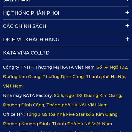
hiệu quả. Thảm Sàn Ô Tô 360 Mercedes GLS 450 4Matic 2024
HỆ THỐNG PHÂN PHỐI
đáp ứng hoàn hảo nhờ bề mặt chống bám bụi và chống thấm.
Bạn chỉ cần lau nhẹ bằng khăn ẩm hoặc hút bụi là thảm sạch ngay.
CÁC CHÍNH SÁCH
Nếu cần vệ sinh sâu, thảm có thể tháo rời dễ dàng mà không cần
DỊCH VỤ KHÁCH HÀNG
dụng cụ phức tạp, giúp tiết kiệm thời gian và giữ nội thất GLS luôn
KATA VINA CO.,LTD
trong trạng thái mới mẻ, sang trọng.
3. Phản Hồi Từ Chủ Xe Mercedes-Benz
Công ty TNHH Thương Mại KATA Việt Nam:
Số 14, Ngõ 102,
Đường Kim Giang, Phường Định Công, Thành phố Hà Nội,
GLS 450
Việt Nam
“Tôi chọn thảm KATA vì nó thiết kế chuẩn cho GLS, từng
Nhà máy KATA Factory:
Số 6, Ngõ 102 Đường Kim Giang,
Phường Định Công, Thành phố Hà Nội, Việt Nam
khe từng mép đều vừa khít. Không khác gì hàng theo xe.”
Office HN:
Tầng 3 G5 tòa nhà Five Star số 2 Kim Giang,
– Anh Khánh, Thủ Đức
Phường Khương Đình, Thành Phố Hà Nội,Việt Nam
“Thảm lắp xong thấy xe khác hẳn. Nội thất như nâng tầm