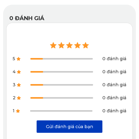
Thảm lót sàn ô tô 360 độ dành cho Mercedes GLS 450 4Matic
2024 được cắt chính xác theo từng chi tiết sàn xe
0
ĐÁNH GIÁ
2.2. Cấu Trúc Vật Liệu Bền Bỉ Và Tối Ưu Bảo Vệ
Thảm Sàn Ô Tô 360 Mercedes GLS 450 4Matic 2024 được sản
xuất với cấu trúc nhiều lớp thông minh, mang lại độ bền vượt trội
5
0 đánh giá
và khả năng bảo vệ toàn diện cho nội thất xe.
Lớp bề mặt được sản xuất bằng vật liệu PVC, mềm dẻo, có khả
4
0 đánh giá
năng chống thấm nước tuyệt đối và chịu lực mạnh mẽ. Bề mặt
3
0 đánh giá
được dập vân kim cương tinh xảo, không chỉ tăng độ bám chân,
2
0 đánh giá
giảm nguy cơ trơn trượt mà còn tạo hiệu ứng ánh sáng sang trọng,
1
0 đánh giá
hài hòa với nội thất LED hiện đại của GLS 450 4Matic.
Bên dưới là lớp vải dệt polyester cotton gia cố, giúp thảm giữ form
Gửi đánh giá của bạn
ổn định, không bị biến dạng hay xô lệch sau thời gian dài sử dụng.