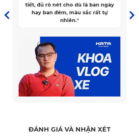
chuẩn form đảm bảo thảm không cong vênh, không xô lệch dù xe
t, đủ rõ nét cho dù là ban ngày
ay ban đêm, màu sắc rất tự
vận hành trên địa hình gồ ghề hay trong điều kiện sử dụng lâu dài.
nhiên.
”
Điều này không chỉ bảo vệ sàn xe tối ưu mà còn tôn lên sự tinh tế,
liền mạch của nội thất GLS, mang lại cảm giác đẳng cấp đúng
chuẩn xe sang.
ĐÁNH GIÁ VÀ NHẬN XÉT