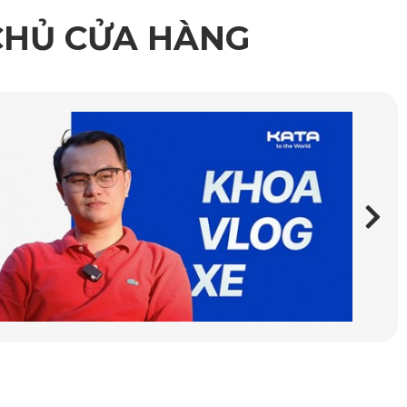
CHỦ CỬA HÀNG
t
ấm nước, chống bẩn tuyệt vời. Chất liệu này còn giúp 
g độ ma sát, chống trơn trượt hiệu quả, bảo vệ an toàn 