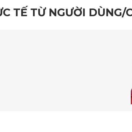
ỰC TẾ TỪ NGƯỜI DÙNG/
“
Mặt trước thảm KATA chống nước, chống
bụi bẩn rất tốt. Mặt sau có chống trơn trượt.
”
Lắp đặt thì quá đơn giản!
“
Vừa in theo xe, giá hợp lý, an toàn cho
”
người sử dụng.
Thảm sàn ô tô 360 Mercedes E350 2020 được thiết kế riêng biệ
 PVC cao cấp. Mang đến độ bền vượt trội và khả năng chống th
dập vân kim cương, thảm không chỉ sang trọng mà còn tăng cườn