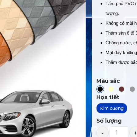
Tấm phủ PVC mề
tượng.
Không có mùi hô
Thảm sàn ô tô 
Chống nước, ch
Mặt đáy knittin
Thảm được bảo 
Màu sắc
Họa tiết
Kim cương
Số lượng
-