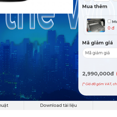
Mua thêm
Mu
0 đ
Mã giảm giá
2,990,000đ
(* Giá đã gồm VAT, c
huật
Download tài liệu