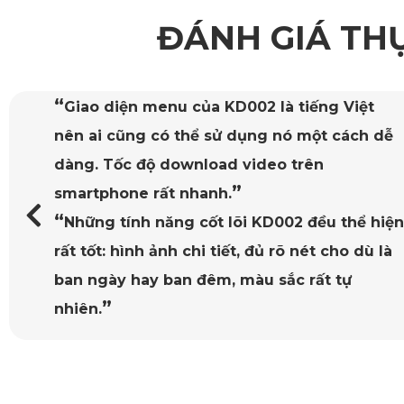
ĐÁNH GIÁ TH
1.2. Chất Liệu Da PVC Cao Cấp 
Thảm sàn ô tô 360 cho Mercedes E350 được làm từ chất liệu
chống mùi hôi, kháng khuẩn và dễ dàng vệ sinh. Với bề mặt 