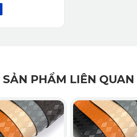
n 360, xe sẽ trở nên sang trọng và đẳng cấp hơn nữa. Thiết kế 
ù hợp với nội thất xe.
 Mercedes CLA
i thượng: Đen, Nâu, Kem, Ghi, Da bò. Những màu sắc này không
tỉ mỉ và hoa văn kim cương hiện đại, thảm giúp không gian bê
SẢN PHẨM LIÊN QUAN
360 Mercedes CLA Của KATA?
t Nam, chuyên cung cấp sản phẩm chính hãng, chuẩn form, bền đ