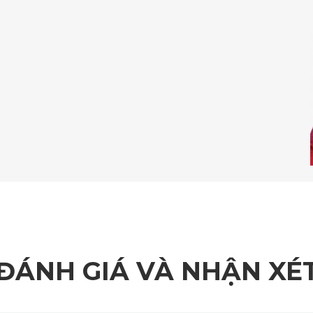
 trượt khi lên xuống xe. Đây là lựa chọn tối ưu cho những ai đề
ùng
 Mercedes CLA không tạo mùi hôi khó chịu khi xe đỗ lâu dưới tr
i mùi.
bỏ hoàn toàn bụi bẩn trên bề mặt thảm. Ngoài ra, thảm sàn ô 
h định kỳ tại nhà.
ĐÁNH GIÁ VÀ NHẬN XÉ