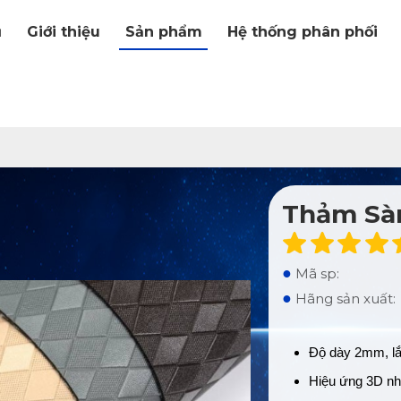
ủ
Giới thiệu
Sản phẩm
Hệ thống phân phối
Thảm Sà
●
Mã sp:
●
Hãng sản xuất:
Độ dày 2mm, lắ
Hiệu ứng 3D nh