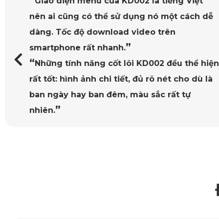
Giao diện menu của KD002 là tiếng Việt
nữa có vân nổi hình kim cương giúp tăng ma sát, hạn chế trơn
nên ai cũng có thể sử dụng nó một cách dễ
dàng. Tốc độ download video trên
1.3. Không Gây Mùi – Tối Ưu Cho Sức Khỏe Người D
”
smartphone rất nhanh.
So với các loại thảm cao su thông thường, thảm sàn ô tô 360
“
Những tính năng cốt lõi KD002 đều thể hiện
chịu, nhất là với gia đình có trẻ nhỏ hoặc người nhạy cảm vớ
rất tốt: hình ảnh chi tiết, đủ rõ nét cho dù là
ban ngày hay ban đêm, màu sắc rất tự
1.4. Dễ Dàng Vệ Sinh, Luôn Như Mới
”
nhiên.
Chỉ cần dùng khăn ẩm hoặc máy hút bụi là bạn có thể loại 
chi tiết nội thất. Điều này giúp bạn thuận tiện cho việc vệ sin