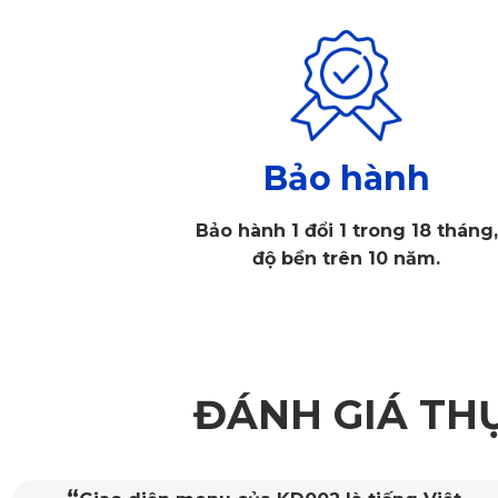
Bảo hành
Bảo hành 1 đổi 1 trong 18 tháng,
độ bền trên 10 năm.
Thảm
ĐÁNH GIÁ TH
1.2. Vật Liệu PVC Cao Cấp – Bền Bỉ Và An Toàn
Thảm sàn ô tô 360 Mercedes CLA sử dụng chất liệu nhựa PV
“