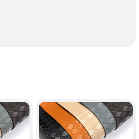
hoa văn nổi bật, kết hợp màu sắc đa dạng như đen, ghi, 
 chỉ dễ phối với nội thất nguyên bản mà còn tôn lên 
n trong xe Mercedes CLA trở nên tinh tế và đẳng cấp vượt 
ẹp cho mọi dòng xe cao cấp. 