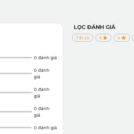
LỌC ĐÁNH GIÁ
Tất cả
5
4
0 đánh giá
0 đánh
giá
0 đánh
giá
0 đánh
Thảm sàn ô tô 360 Mercedes CLA có thể dễ dàng làm sạch
giá
t
0 đánh giá