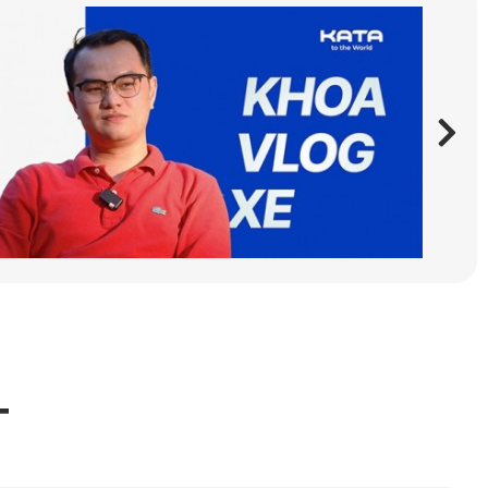
 cao trải nghiệm lái xe thoải mái và sạch sẽ.
ời nắng. Điều này giúp giữ cho khoang nội thất luôn dễ 
tô 360 Mercedes CLA của KATA không làm ảnh hưởng đến các 
T