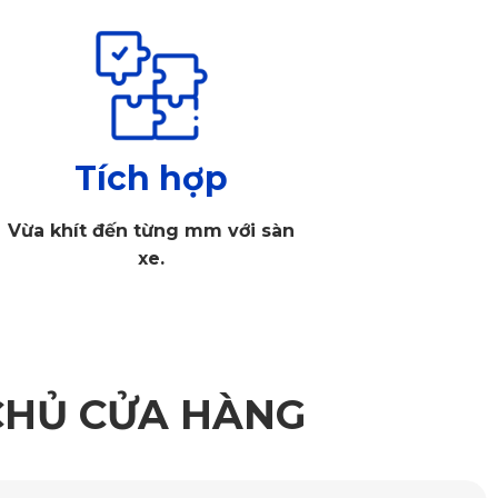
Tích hợp
Vừa khít đến từng mm với sàn
xe.
n đại
CHỦ CỬA HÀNG
hất độc hại. Bề mặt thảm chống xước, chống nước. Hơn 