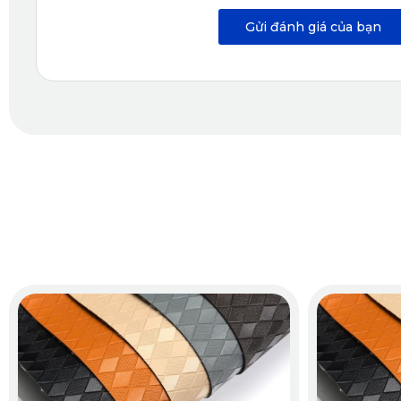
Mercedes CLA vốn đã tinh tế, nhưng khi lắp thêm bộ thảm sà
Gửi đánh giá của bạn
nâu, da bò hay kem… giúp bạn dễ dàng lựa chọn tông màu ph
1.6. Màu Sắc Đa Dạng – Tạo Điểm Nhấn Cho Nội Thất
KATA cung cấp thảm sàn ô tô 360 cho CLA với 5 gam màu thờ
phong cách cá nhân cho chủ xe. Kết hợp cùng đường chỉ may 
bậc.
2. Tại Sao Nên Chọn Thảm Sàn Ô Tô 
KATA là thương hiệu thảm sàn ô tô uy tín hàng đầu tại Việ