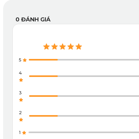
0
ĐÁNH GIÁ
5
4
3
2
1.5. Tăng Cường Độ Sang Trọng Cho Khoang Nội Thấ
1