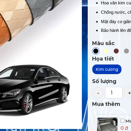
Hoa văn kim cư
Chống nước, ch
Mặt đáy co giãn
Bảo hành lên đ
Màu sắc
Họa tiết
Kim cương
Số lượng
-
Mua thêm
Mu
0 đ