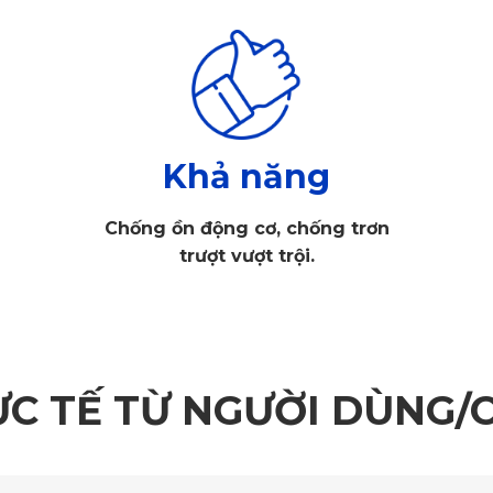
Khả năng
Chống ồn động cơ, chống trơn
trượt vượt trội.
 sàn ô tô 360 Mercedes CLA được đo đạc bằng công nghệ hiệ
ỰC TẾ TỪ NGƯỜI DÙNG/
C nguyên sinh. Chất liệu dẻo dai, không mùi và không chứa c