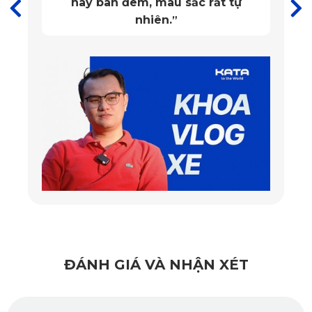
hay ban đêm, màu sắc rất tự
nhiên.
”
Chất liệu cao cấp, an toàn tuyệt đối
Bề mặt chống trơn trượt, chống thấm tối ưu
ĐÁNH GIÁ VÀ NHẬN XÉT
Một trong những tính năng ấn tượng nhất của 
thảm sàn ô 