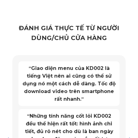
Không sử dụng cao su tái chế hay nhựa thông thường, 
thảm sàn ô tô 360 Mazda CX-60 
được sản xuất từ nhựa 
ĐÁNH GIÁ THỰC TẾ TỪ NGƯỜI
PVC nguyên sinh – loại vật liệu được chứng nhận bởi các 
DÙNG/CHỦ CỬA HÀNG
tổ chức kiểm định quốc tế như SGS châu Âu. Chất liệu này 
hoàn toàn thân thiện với môi trường và an toàn cho sức 
khỏe, đặc biệt là trong khoang kín như xe ô tô.
Giao diện menu của KD002 là
“
Với độ bền lên tới 5 năm, thảm không bị bạc màu hay biến 
tiếng Việt nên ai cũng có thể sử
dạng dưới tác động của nhiệt độ trong xe. 
dụng nó một cách dễ dàng. Tốc độ
download video trên smartphone
rất nhanh.
”
Những tính năng cốt lõi KD002
“
đều thể hiện rất tốt: hình ảnh chi
tiết, đủ rõ nét cho dù là ban ngày