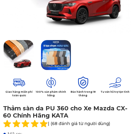
Giao hàng miễn phí
100% sản phẩm chính
Bảo hành trong 18
Tư vấn hỗ trợ tận tình
toàn quốc
hãng
tháng
Thảm sàn da PU 360 cho Xe Mazda CX-
60 Chính Hãng KATA
| (68 đánh giá từ người dùng)
●
Mã sp: