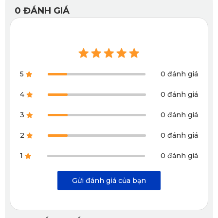
tô 360 Mazda CX-60 
chính là bề mặt thiết kế họa tiết kim 
0
ĐÁNH GIÁ
cương nổi sang trọng. Lớp vân này không chỉ giúp tăng độ 
bám, chống trơn trượt khi bạn bước lên xe mà còn làm nổi 
bật vẻ hiện đại, cá tính cho không gian nội thất.
5
0 đánh giá
Thảm có khả năng chống nước tuyệt đối, không thấm 
ngược. Bạn có thể bước vào xe sau cơn mưa mà không lo 
4
0 đánh giá
sàn xe ẩm thấp. Đặc biệt, tính năng kháng nấm mốc của 
3
0 đánh giá
thảm giúp không gian xe không bị ám mùi hay có mùi hôi 
2
0 đánh giá
khó chịu.
1
0 đánh giá
Độ dày lý tưởng, giảm ồn hiệu quả
Gửi đánh giá của bạn
Không quá dày để gây cộm, không quá mỏng để thiếu hiệu 
quả, thảm có độ dày tiêu chuẩn 2mm. Khi vận hành, lớp 