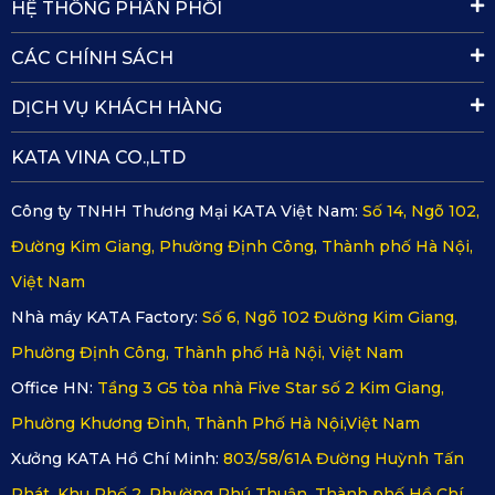
HỆ THỐNG PHÂN PHỐI
CÁC CHÍNH SÁCH
DỊCH VỤ KHÁCH HÀNG
KATA VINA CO.,LTD
Công ty TNHH Thương Mại KATA Việt Nam:
Số 14, Ngõ 102,
Đa dạng màu sắc, hài hòa mọi phong cách nội thất
Đường Kim Giang, Phường Định Công, Thành phố Hà Nội,
Việt Nam
Chủ xe có thể tùy chọn theo sở thích hoặc theo phong thủy, 
Nhà máy KATA Factory:
Số 6, Ngõ 102 Đường Kim Giang,
đảm bảo mỗi lần bước vào khoang xe là một lần cảm nhận 
Phường Định Công, Thành phố Hà Nội, Việt Nam
sự hài hòa đến từng chi tiết nhỏ.
Office HN:
Tầng 3 G5 tòa nhà Five Star số 2 Kim Giang,
Tìm hiểu thêm >>>
Thảm Sàn Ô Tô 360 Mazda BT50
Phường Khương Đình, Thành Phố Hà Nội,Việt Nam
Xưởng KATA Hồ Chí Minh:
803/58/61A Đường Huỳnh Tấn
Phát, Khu Phố 2, Phường Phú Thuận, Thành phố Hồ Chí