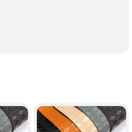
hẳn so với thảm 3D truyền thống.
t liệu và công nghệ sản xuất. Những ưu điểm nổi bật dưới 