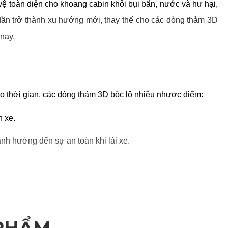
 toàn diện cho khoang cabin khỏi bụi bẩn, nước và hư hại, 
dần trở thành xu hướng mới, thay thế cho các dòng thảm 3D 
 nay.
o thời gian, các dòng thảm 3D bộc lộ nhiều nhược điểm:
n xe.
nh hưởng đến sự an toàn khi lái xe.
t kế liền mạch, phủ kín toàn bộ sàn và vách chân xe, ôm sát 
nước và các tác nhân gây hại khác.
 PHẨM