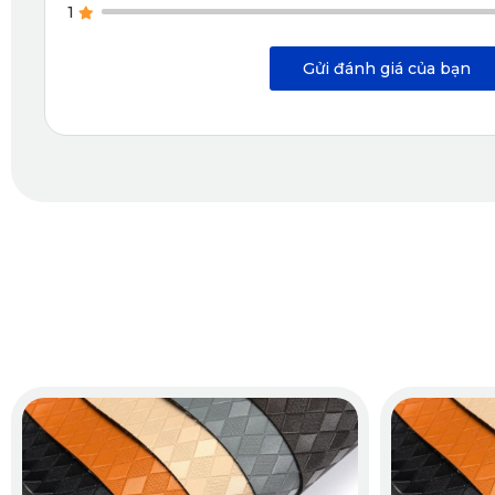
1
Vệ sinh
Khá mất công
Gửi đánh giá của bạn
Nhìn vào bảng so sánh trên, có thể thấy rõ 
thảm sàn ô tô 3
3. Vì sao nên chọn Thảm sàn ô tô 360 Mazda
Giữa vô số thương hiệu trên thị trường, 
thảm lót sàn ô tô 3
đây đã thuyết phục hàng nghìn chủ xe CX-5 lựa chọn 
thảm 