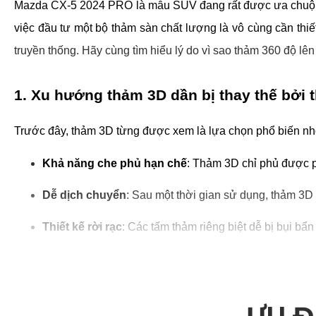
Mazda CX-5 2024 PRO là mẫu SUV đang rất được ưa chuộng nh
việc đầu tư một bộ thảm sàn chất lượng là vô cùng cần thiết
truyền thống. Hãy cùng tìm hiểu lý do vì sao thảm 360 độ lê
1. Xu hướng thảm 3D dần bị thay thế bởi 
Trước đây, thảm 3D từng được xem là lựa chọn phổ biến nhờ
Khả năng che phủ hạn chế
: Thảm 3D chỉ phủ được p
Dễ dịch chuyển
: Sau một thời gian sử dụng, thảm 3D
Thiết kế rời rạc
: Các tấm thảm riêng biệt dễ bị bụi bẩ
Trong khi đó, 
Thảm sàn ô tô 360 độ
 ra đời như một cuộc cá
từng chi tiết nội thất. Tính năng che phủ toàn diện không c
ƯU Đ