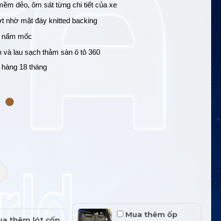
m dẻo, ôm sát từng chi tiết của xe
t nhờ mặt đáy knitted backing
à nấm mốc
 và lau sạch thảm sàn ô tô 360
 hàng 18 tháng
+
Mua thêm ốp
a thêm lót cốp