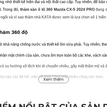
ờ thiết kế hiện đại và nội thất cao cấp. Tuy nhiên, để bảo vệ
. Trong đó, 
thảm sàn ô tô 360 Mazda CX-5 2024 PRO
 đang 
n ngôi và vì sao thảm nhà KATA được xem là lựa chọn số 1 hiện
thảm 360 độ
 khả năng chống nước và thiết kế ôm vừa phải. Tuy nhiên, the
hần mặt chính của sàn, chưa ôm trọn toàn bộ các khe, vách sà
 có xu hướng xô lệch khi di chuyển nhiều, gây mất thẩm mỹ và ả
n lọt vào các kẽ hở, việc vệ sinh cũng mất nhiều công sức hơn.
ch mạng trong lĩnh vực thảm sàn xe hơi. Thảm 360 độ được thiế
hỉ tăng tính thẩm mỹ mà còn tối ưu khả năng bảo vệ, chống bụi, 
IỂM NỔI BẬT CỦA SẢN