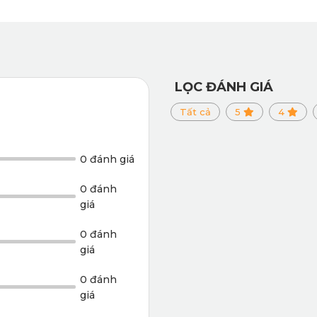
0 Mazda CX-5 2024 PRO
g
Thảm sàn ô tô 360 Mazda CX-
LỌC ĐÁNH GIÁ
Tất cả
5
4
Bao phủ toàn bộ sàn và vách ch
an sử dụng
Ôm sát, cố định chắc chắn
0 đánh giá
0 đánh
Cao cấp, tinh tế, hiệu ứng 3D ấn
giá
0 đánh
Khả năng chống nước ưu việt, p
giá
0 đánh
Bền bỉ nhiều năm sử dụng
giá