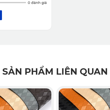
0 đánh giá
Dễ dàng vệ sinh nhanh chóng
60 Mazda CX-5 2024 PRO
 sở hữu nhiều ưu điểm vượt trội hơn 
 CX-5 2024 PRO nhà KATA?
60 độ
 nhà KATA nổi bật nhờ sự đầu tư kỹ lưỡng về thiết kế, chấ
sàn 360 KATA
:
SẢN PHẨM LIÊN QUAN