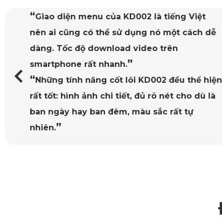
“
Mặt trước thảm KATA chống nước, chống
bụi bẩn rất tốt. Mặt sau có chống trơn trượt.
”
Lắp đặt thì quá đơn giản!
“
Vừa in theo xe, giá hợp lý, an toàn cho
”
người sử dụng.
Xu hướng lựa chọn 
thảm lót sàn ô tô 360 độ
 đang trở thà
cấp như Mazda CX-5 2024 PRO.