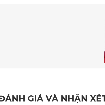
Thảm sàn ô tô 360 độ là lựa chọn hoàn hảo cho mỗi chiếc xe
nh tiêu chuẩn mới cho những ai muốn chăm sóc chiếc xe của mì
ĐÁNH GIÁ VÀ NHẬN XÉ