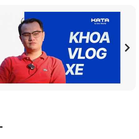
nh một cách toàn diện nhất, đặc biệt với những mẫu xe cao 
T