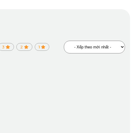
5 2024 PRO
3
2
1
ân
 tượng
hòng ngừa nấm mốc tối đa.