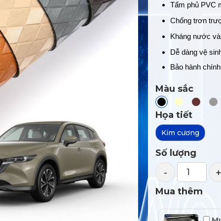
Tấm phủ PVC mề
Chống trơn trượ
Kháng nước v
Dễ dàng vệ sinh
Bảo hành chính
Màu sắc
Họa tiết
Kim cương
Số lượng
-
Mua thêm
Mu