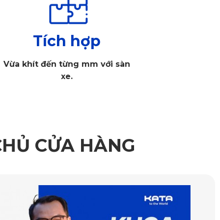
Tích hợp
Vừa khít đến từng mm với sàn
xe.
i và thiết kế tinh tế
CHỦ CỬA HÀNG
 khoang xe đều được che phủ, tránh hoàn toàn sự xâm 