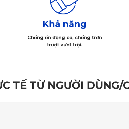
Khả năng
Chống ồn động cơ, chống trơn
trượt vượt trội.
o Lexus NX200t là sự kết hợp hoàn hảo giữa công nghệ hiện đạ
ỰC TẾ TỪ NGƯỜI DÙNG/
00t
m bảo ôm khít toàn bộ mặt sàn. Nhờ vậy, mọi ngóc ngách trong