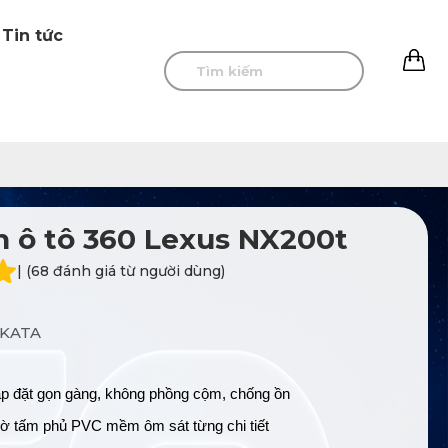
Tin tức
0
 ô tô 360 Lexus NX200t
| (68 đánh giá từ người dùng)
KATA
p đặt gọn gàng, không phồng cộm, chống ồn
ờ tấm phủ PVC mềm ôm sát từng chi tiết