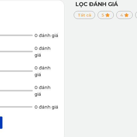
LỌC ĐÁNH GIÁ
Tất cả
5
4
a PU cao cấp kết hợp với tấm phủ bề mặt PVC nguyên sinh khôn
0 đánh giá
0 đánh
giá
0 đánh
giá
0 đánh
giá
0 đánh giá