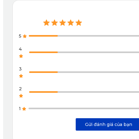
2.1. Vật liệu cao cấp, bền đẹp lên đến 5 năm
Thảm sàn ô tô 360 Lexus NX200t được chế tạo từ chất liệu d
5
môi trường và đảm bảo an toàn cho sức khỏe người dùng. 
4
3
2
1
Gửi đánh giá của bạn