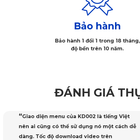
Bảo hành
Bảo hành 1 đổi 1 trong 18 tháng,
độ bền trên 10 năm.
Thảm sàn 360 KATA ch
ĐÁNH GIÁ TH
1.1. Thiết kế vừa vặn tuyệt đối với phiên bản Lexus NX2
Thảm sàn ô tô 360 Lexus NX200t của KATA được thiết kế đả
nhập của bụi bẩn, nước, đất cát hoặc thức ăn rơi vãi.
“
Giao diện menu của KD002 là tiếng Việt
nên ai cũng có thể sử dụng nó một cách dễ
1.2. Thảm 360 dễ dàng vệ sinh, tiết kiệm thời gian
dàng. Tốc độ download video trên