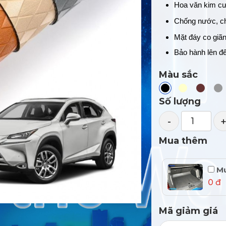
Hoa văn kim cư
Chống nước, ch
Mặt đáy co giãn
Bảo hành lên đ
Màu sắc
Số lượng
-
Mua thêm
Mu
0 đ
Mã giảm giá