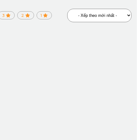
3
2
1
g chứa chất độc hại. Chất liệu này vô cùng thân thiện với 