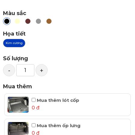
Màu sắc
Họa tiết
Kim cương
Số lượng
-
+
Mua thêm
Mua thêm lót cốp
0 đ
Mua thêm ốp lưng
0 đ