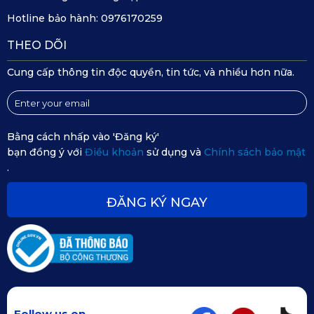
hảo để bảo vệ và nâng cấp xe. Với thiết kế chuẩn form, chất
Hotline bảo hành:
0976170259
liệu PVC an toàn, khả năng chống thấm, chống trượt và 5
THEO DÕI
màu sắc (đen, kem, nâu, ghi, da bò), thảm mang lại tiện nghi
Cung cấp thông tin độc quyền, tin tức, và nhiều hơn nữa.
và phong cách. Hãy liên hệ KATA ngay để trang bị thảm sàn
KATA 360, giúp KIA Xceed luôn sạch đẹp, nổi bật trên mọi
cung đường.
Bằng cách nhấp vào 'Đăng ký'
bạn đồng ý với
Điều khoản
sử dụng và
Chính sách bảo mật
.
ĐĂNG KÝ NGAY
Follow us on