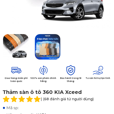
Giao hàng miễn phí
100% sản phẩm chính
Bảo hành trong 18
Tư vấn hỗ trợ tận tình
toàn quốc
hãng
tháng
Thảm sàn ô tô 360 KIA Xceed
| (68 đánh giá từ người dùng)
●
Mã sp: