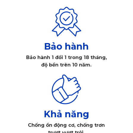
Thảm sàn ô tô 360 KIA Xceed KATA được cắt chuẩn xác
theo sàn, phủ kín từ khoang lái đến cốp sau, ôm sát từng chi
tiết. Thảm không để lại khe hở, ngăn bụi bẩn, nước thấm
xuống sàn nỉ, đồng thời không xê dịch khi lái xe.
Bảo hành
Bảo hành 1 đổi 1 trong 18 tháng,
độ bền trên 10 năm.
Khả năng
Chống ồn động cơ, chống trơn
trượt vượt trội.