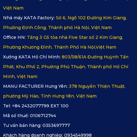
Việt Nam
Nhà máy KATA Factory:
Số 6, Ngõ 102 Đường Kim Giang,
Phường Định Công, Thành phố Hà Nội, Việt Nam
KATA cung cấp 5 màu thời thượng
Office HN:
Tầng 3 G5 tòa nhà Five Star số 2 Kim Giang,
Phường Khương Đình, Thành Phố Hà Nội,Việt Nam
Hơn nữa, hãy ưu tiên sản phẩm chính hãng. Mua Thảm 360
Xưởng KATA Hồ Chí Minh:
803/58/61A Đường Huỳnh Tấn
ô tô tại KATA Việt Nam (katavina.com) hoặc đại lý ủy quyền
Phát, Khu Phố 2, Phường Phú Thuận, Thành phố Hồ Chí
đảm bảo chất lượng vượt trội, đi kèm bảo hành chính hãng
Minh, Việt Nam
bởi KATA trong vòng 18 tháng. Sản phẩm chính hãng không
MANU FACTURER Hưng Yên:
378 Nguyễn Thiện Thuật,
chỉ bền mà còn an toàn, không mùi hôi, phù hợp cho mọi đối
phường Mỹ Hào, Tỉnh Hưng Yên, Việt Nam
tượng sử dụng xe.
Tel: +84 2432077799 EXT 100
3. Kết Luận
Mã số thuế:
0106712744
Tư vấn bán hàng:
0353697777
Thảm Sàn Ô Tô 360 KIA Xceed
từ KATA là phụ kiện hoàn
Khách hàng doanh nghiệp:
0934549998