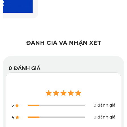
hay ghi giúp thảm hòa quyện với nội thất KIA Xceed, tạo
cảm giác cao cấp.
ĐÁNH GIÁ VÀ NHẬN XÉT
0
ĐÁNH GIÁ
Lớp đáy Knitted Backing, chống trơn trượt hiệu quả
5
0 đánh giá
4
0 đánh giá
1.6. Thảm 360 KATA với 5 lựa chọn màu sắc