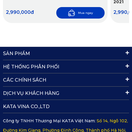
2021
lý tưởng. Ngược lại, kem và da bò mang đến vẻ cao cấp,
2,990,000đ
2,990,
Mua ngay
còn nâu tạo cảm giác ấm cúng, giúp nội thất KIA Xceed nổi
bật theo phong cách riêng của bạn.
SẢN PHẨM
HỆ THỐNG PHÂN PHỐI
CÁC CHÍNH SÁCH
DỊCH VỤ KHÁCH HÀNG
KATA VINA CO.,LTD
Công ty TNHH Thương Mại KATA Việt Nam:
Số 14, Ngõ 102,
Đường Kim Giang, Phường Định Công, Thành phố Hà Nội,