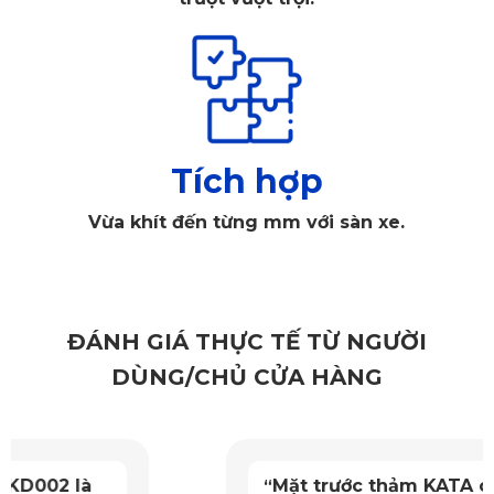
Thảm sàn ô tô 360 KIA Xceed KATA được cắt chuẩn xác
theo sàn
1.2. Chất Liệu PVC Cao Cấp
Thảm KATA 360 ô tô sử dụng PVC nguyên sinh đạt chuẩn
Tích hợp
SGS Châu Âu, không mùi, không độc hại, an toàn cho mọi
Vừa khít đến từng mm với sàn xe.
đối tượng. Chất liệu này bền bỉ đến 5 năm, chống cong
vênh, chịu lực tốt, phù hợp với KIA Xceed thường xuyên di
chuyển.
ĐÁNH GIÁ THỰC TẾ TỪ NGƯỜI
1.3. Chống Thấm, Dễ Vệ Sinh
DÙNG/CHỦ CỬA HÀNG
Thảm sàn ô tô 360 KIA Xceed KATA có bề mặt là lớp phủ
PVC chống thấm vượt trội, ngăn nước mưa, đồ uống hay
bụi bẩn thấm xuống sàn. Thảm kháng mốc, chống mùi hôi,
Mặt trước thảm KATA chống nước,
“