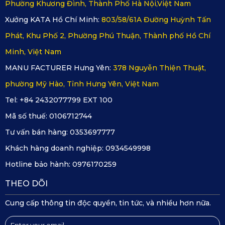
Phường Khương Đình, Thành Phố Hà Nội,Việt Nam
bám đều được làm sạch nhanh chóng.
Xưởng KATA Hồ Chí Minh:
803/58/61A Đường Huỳnh Tấn
Phát, Khu Phố 2, Phường Phú Thuận, Thành phố Hồ Chí
Kháng nước, kháng nấm – Bảo vệ sức khỏe 
Minh, Việt Nam
tối ưu
MANU FACTURER Hưng Yên:
378 Nguyễn Thiện Thuật,
Không chỉ đẹp và bền, 
thảm sàn ô tô 360 Kia Sportage 
phường Mỹ Hào, Tỉnh Hưng Yên, Việt Nam
2025
 còn sở hữu tính năng 
chống thấm nước và chống 
Tel: +84 2432077799 EXT 100
nấm mốc
 vượt trội. Nhờ cấu trúc PVC, nước không thể 
Mã số thuế:
0106712744
thấm xuống sàn xe. Môi trường trong xe luôn được giữ khô 
Tư vấn bán hàng:
0353697777
thoáng, hạn chế tối đa vi khuẩn phát triển, bảo vệ sức khỏe 
Khách hàng doanh nghiệp:
0934549998
cho cả gia đình.
Hotline bảo hành:
0976170259
THEO DÕI
Xem thêm >>>
Thảm sàn ô tô 360 Kia Cerato
Cung cấp thông tin độc quyền, tin tức, và nhiều hơn nữa.