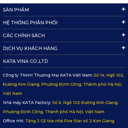
SẢN PHẨM
HỆ THỐNG PHÂN PHỐI
CÁC CHÍNH SÁCH
DỊCH VỤ KHÁCH HÀNG
KATA VINA CO.,LTD
Công ty TNHH Thương Mại KATA Việt Nam:
Số 14, Ngõ 102,
Đường Kim Giang, Phường Định Công, Thành phố Hà Nội,
Việt Nam
Bề mặt thảm sàn ô tô 360 Kia Sportage 2025 được tạo hình 
Nhà máy KATA Factory:
Số 6, Ngõ 102 Đường Kim Giang,
bằng họa tiết kim cương bắt mắt
Phường Định Công, Thành phố Hà Nội, Việt Nam
Kết hợp cùng lớp phủ PVC mềm mịn, bề mặt thảm luôn dễ 
Office HN:
Tầng 3 G5 tòa nhà Five Star số 2 Kim Giang,
vệ sinh. Chỉ cần vài thao tác đơn giản, mọi bụi bẩn hay vết 