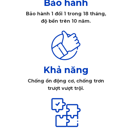
Bảo hành
Bảo hành 1 đổi 1 trong 18 tháng,
độ bền trên 10 năm.
Thảm sàn ô tô 360 KATA có chất lượng vượt trội
Thảm sàn theo xe nguyên bản thường chỉ dừng lại ở mức 
Khả năng
cơ bản. Chúng thường nhanh xuống cấp và khó vệ sinh. 
Chống ồn động cơ, chống trơn
Chính vì vậy, nhu cầu tìm kiếm một loại 
thảm lót sàn ô tô 
trượt vượt trội.
360
 chất lượng, thiết kế riêng cho Kia Sportage 2025 ngày 
càng trở nên cấp thiết.
Một chiếc thảm sàn được thiết kế “đo ni đóng giày”, với khả 
năng kháng khuẩn, kháng nước và bám sàn tốt không chỉ 