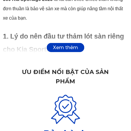
đơn thuần là bảo vệ sàn xe mà còn giúp nâng tầm nội thất 
xe của bạn.
1. Lý do nên đầu tư thảm lót sàn riêng 
cho Kia Sportage 2025
Mỗi chi tiết bên trong khoang nội thất cần được chăm chút 
ƯU ĐIỂM NỔI BẬT CỦA SẢN
kỹ lưỡng để đảm bảo sự thoải mái, sạch sẽ và an toàn trong 
PHẨM
mọi hành trình. Đặc biệt, sàn xe – nơi dễ tích tụ bụi bẩn, ẩm 
ướt – rất cần một giải pháp bảo vệ toàn diện.