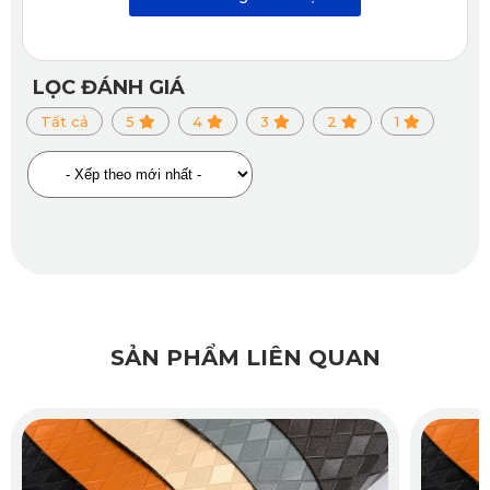
Nhờ đó, 
thảm ôm trọn từng chi tiết, từ chân ghế đến các 
gờ bo cạnh
, giúp phủ kín toàn bộ bề mặt sàn mà không để 
LỌC ĐÁNH GIÁ
lại khoảng trống.
Tất cả
5
4
3
2
1
Không có sự lỏng lẻo hay xô lệch trong quá trình sử dụng. 
Tất cả là nhờ thiết kế mặt đáy Knitted Backing co giãn, bám 
chắc vào sàn xe nhưng vẫn linh hoạt theo từng chuyển 
động.
Độ dày lý tưởng – Êm ái và giảm ồn vượt trội
SẢN PHẨM LIÊN QUAN
Khác biệt lớn của 
thảm sàn ô tô 360 Kia Sportage 2025
 so 
với các loại thông thường chính là độ dày chỉ 2mm. Tuy 
mỏng nhẹ nhưng lại có khả năng cách âm cực tốt. Khi di 
chuyển, bạn sẽ cảm nhận được sự yên tĩnh rõ rệt trong 