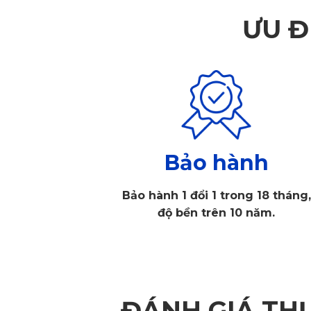
ƯU Đ
Bảo hành
Bảo hành 1 đổi 1 trong 18 tháng,
độ bền trên 10 năm.
KATA 
Mọi sản phẩm của KATA đều được nghiên cứu kỹ lưỡng, kiểm định ng
độ an toàn.
2. Điểm Cộng Không Thể Bỏ Qua Của Thả
ĐÁNH GIÁ TH