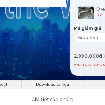
Mu
0 đ
Mã giảm giá
2,990,000đ
(* Giá đã gồm VAT, c
huật
Download tài liệu
Chi tiết sản phẩm