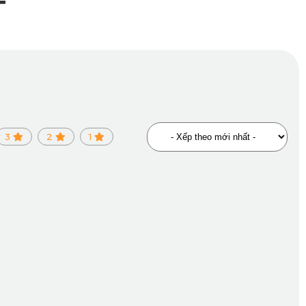
T
3
2
1
o cấp
giữ thảm cố định chắc chắn khi xe di chuyển, không xê dịch dù bạn
c biệt cho gia đình có trẻ nhỏ hoặc người nhạy cảm với mùi hóa