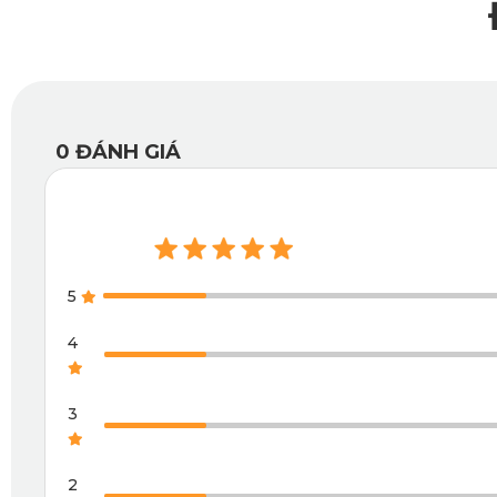
0
ĐÁNH GIÁ
5
4
Thảm
3
Bạn chỉ cần một chiếc khăn là có thể làm sạch mọi vết bẩn mà khôn
lái xe qua những con đường gồ ghề hay dừng đỗ liên tục.
2
Đặc biệt, thảm sàn ô tô 360 KIA Morning 2024 hoàn toàn không mùi,