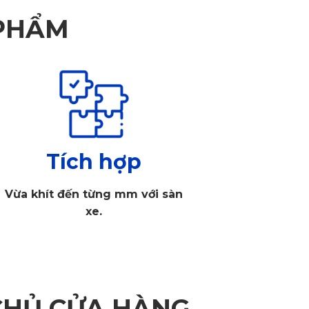
 PHẨM
Tích hợp
Vừa khít đến từng mm với sàn
xe.
ệt Nam
ựa chọn thảm sàn ô tô 360, bạn hoàn toàn yên tâm về chất lượng và
CHỦ CỬA HÀNG