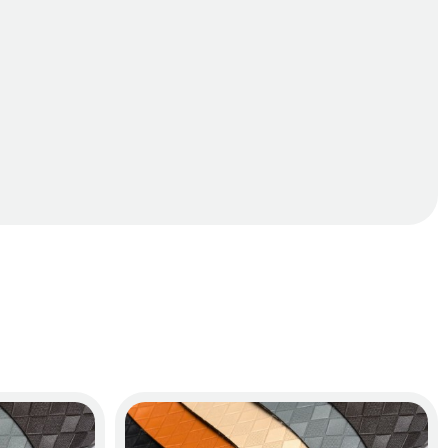
ài.
. Thảm sàn ô tô 360 KIA Morning 2024 chính là giải pháp giúp bạn
xịt nước nhẹ, mọi vết bẩn trên bề mặt thảm biến mất ngay lập tức,