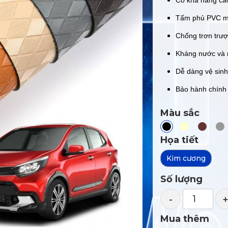
Có khả năng cá
Tấm phủ PVC mềm
Chống trơn trượ
Kháng nước và
Dễ dàng vệ sinh
Bảo hành chính
Màu sắc
Họa tiết
Kim cương
Số lượng
-
Mua thêm