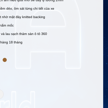
ch âm hiệu quả nhờ bề dày lý tưởng 2mm
 dẻo, ôm sát từng chi tiết của xe
t nhờ mặt đáy knitted backing
 nấm mốc
 và lau sạch thảm sàn ô tô 360
 hàng 18 tháng
+