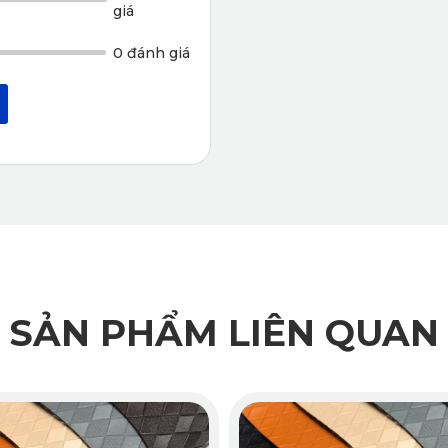
giá
lựa chọn lý tưởng để bảo vệ sàn xe KIA Morning 2024 trong thời gian d
0 đánh giá
u
ến bụi bẩn tích tụ chỉ sau vài ngày nếu không được chăm sóc kỹ lưỡng
ư các loại thảm truyền thống. Chỉ với một chiếc khăn ẩm hoặc một lần 
SẢN PHẨM LIÊN QUAN