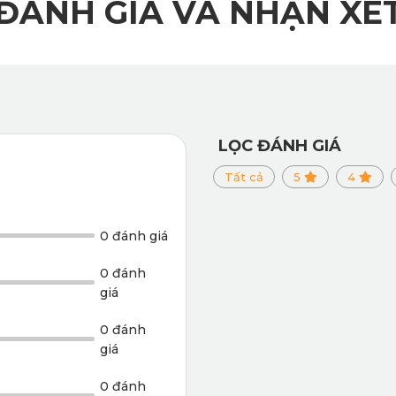
ĐÁNH GIÁ VÀ NHẬN XÉ
LỌC ĐÁNH GIÁ
Tất cả
5
4
0 đánh giá
0 đánh
giá
 sàn ô tô 360 KIA Morning 2024 của KATA được chế tạo từ vật liệu ca
0 đánh
g tốn nhiều công sức. Tiếp theo, lớp đáy Knitted Backing chống trượt 
giá
0 đánh
 không chứa chất độc hại. Điều này mang lại sự yên tâm tuyệt đối, đặ