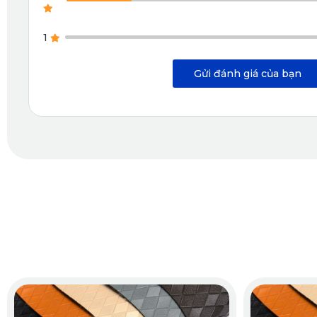
chất. Dù nhẹ nhàng về trọng lượng, thảm vẫn cực kỳ chắc chắn, là 
1
2.3. Vệ Sinh Nhanh Gọn, Giữ Xe Luôn Mới Như Ngày Đầ
Gửi đánh giá của bạn
Với một chiếc xe nhỏ như KIA Morning 2024, không gian hẹp dễ khi
tiết kiệm thời gian và công sức để giữ xe luôn mới mẻ.
Trước hết, bạn sẽ không cần hút bụi hay giặt thảm thường xuyên nh
nhờ lớp PVC chống bám bẩn hiệu quả.