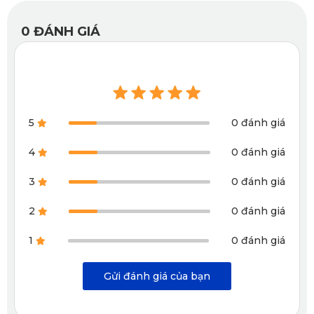
hòa cho không gian nội thất của xe.
0
ĐÁNH GIÁ
5
0 đánh giá
4
0 đánh giá
3
0 đánh giá
2
0 đánh giá
Thảm sàn ô tô 360 Hyundai Santa Fe 2.5 Xăng Cao Cấp 2024 có 
1
0 đánh giá
khả năng che phủ toàn diện
Gửi đánh giá của bạn
Chất liệu thảm mềm dẻo nhưng vẫn giữ được độ bền cao, dễ 
dàng uốn cong theo hình dáng của sàn xe mà không làm ảnh 