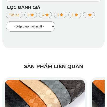
hưởng đến sự thoải mái khi sử dụng. Điều này giúp thảm sàn 
LỌC ĐÁNH GIÁ
không chỉ đẹp mà còn thực sự tiện dụng và dễ dàng bảo dưỡng.
Tất cả
5
4
3
2
1
Xem thêm sản phẩm >>>
Thảm sàn ô tô 360 Hyundai
Santafe dầu
2.3. Giảm ồn, tăng trải nghiệm lái tuyệt vời
Với độ dày lý tưởng 2mm, thảm sàn ô tô 360 Hyundai Santa Fe 
2.5 Xăng Cao Cấp 2024 không chỉ giúp tăng cường độ bền mà 
SẢN PHẨM LIÊN QUAN
còn có khả năng cách âm rất tốt. Khi di chuyển trên các đoạn 
đường xấu, thảm sẽ giảm thiểu tiếng ồn và các rung động không 
mong muốn từ mặt đường, mang lại không gian lái xe yên tĩnh, 
dễ chịu.
2.4. Chống trơn trượt, chống thấm nước tuyệt đối