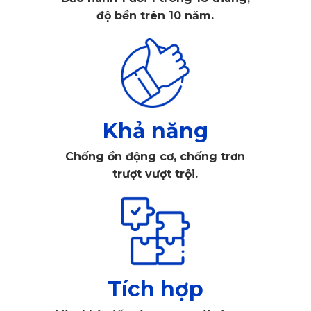
độ bền trên 10 năm.
Khả năng
Chống ồn động cơ, chống trơn
trượt vượt trội.
Thảm sàn ô tô 360 là một phụ kiện quan trọng không thể thiếu đối 
với mọi chủ xe
Tích hợp
Thảm sàn ô tô 360 sẽ giúp hạn chế bụi bẩn, nước bẩn hay chất 
lỏng đổ tràn vào sàn xe, đồng thời dễ dàng vệ sinh sau mỗi lần 