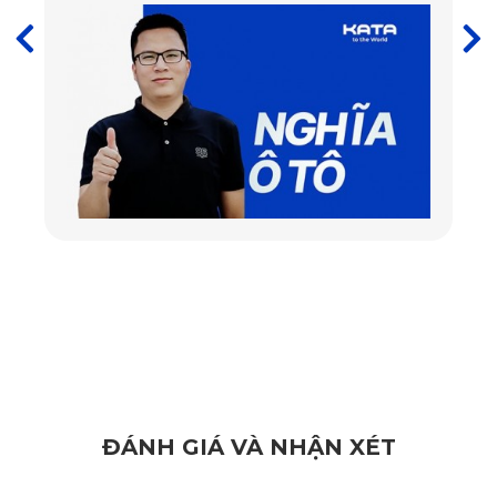
Việc sử dụng PVC nguyên sinh sẽ không gây ra mùi nhựa nồng, 
điều thường thấy ở những sản phẩm kém chất lượng. Điều này 
rất quan trọng đối với không gian xe, giúp không khí trong xe luôn 
dễ chịu cho hành khách. Bạn có thể hoàn toàn yên tâm khi sử 
dụng thảm từ KATA mà không lo về vấn đề gây mùi hay hít phải 
các chất ảnh hưởng đến sức khỏe.
2.2. Thiết kế ôm khít, tinh tế đến từng chi tiết
Một trong những ưu điểm nổi bật của thảm sàn ô tô 360 Hyundai 
Santa Fe 2.5 Xăng Cao Cấp 2024 chính là khả năng che phủ toàn 
diện. Thảm được may đo riêng theo thiết kế mặt sàn xe, bao gồm 
những vị trí khó tiếp cận nhất. Mặt đáy trang bị công nghệ Knitted 
ĐÁNH GIÁ VÀ NHẬN XÉT
Backing giúp thảm sàn ôm sát mọi góc cạnh, mang lại vẻ đẹp hài 