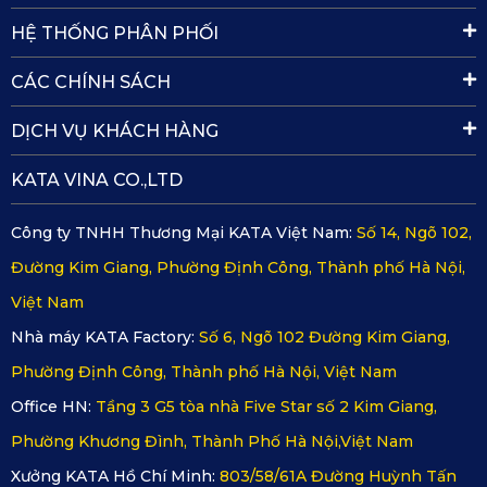
Thảm sàn ô tô 360 Hyundai Santa Fe 2.5 Xăng Cao Cấp 2024 sở 
HỆ THỐNG PHÂN PHỐI
hữu tính năng chống trơn trượt vượt trội
CÁC CHÍNH SÁCH
Ngoài ra, lớp PVC phủ bề mặt giúp thảm chống thấm nước hiệu 
DỊCH VỤ KHÁCH HÀNG
quả. Dù bạn có vô tình làm đổ nước hay chất lỏng nào đó lên 
KATA VINA CO.,LTD
thảm, chúng cũng sẽ không thấm vào bên dưới mà sẽ dễ dàng 
được lau chùi. Điều này giúp bảo vệ sàn xe khỏi ẩm mốc và các 
Công ty TNHH Thương Mại KATA Việt Nam:
Số 14, Ngõ 102,
vết bẩn cứng đầu.
Đường Kim Giang, Phường Định Công, Thành phố Hà Nội,
Việt Nam
2.5. Lắp đặt chuyên nghiệp, đảm bảo độ chính xác
Nhà máy KATA Factory:
Số 6, Ngõ 102 Đường Kim Giang,
Vì thảm sàn ô tô 360 Hyundai Santa Fe 2.5 Xăng Cao Cấp 2024 
Phường Định Công, Thành phố Hà Nội, Việt Nam
được may liền một tấm, việc lắp đặt cần phải được thực hiện một 
Office HN:
Tầng 3 G5 tòa nhà Five Star số 2 Kim Giang,
cách tỉ mỉ và chính xác. Các kỹ thuật viên chuyên nghiệp sẽ tháo 
Phường Khương Đình, Thành Phố Hà Nội,Việt Nam
ghế xe và lắp đặt thảm một cách cẩn thận, đảm bảo thảm ôm sát, 
Xưởng KATA Hồ Chí Minh:
803/58/61A Đường Huỳnh Tấn