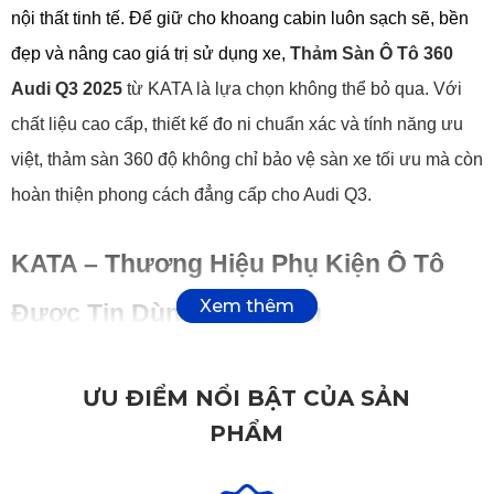
nội thất tinh tế. Để giữ cho khoang cabin luôn sạch sẽ, bền 
đẹp và nâng cao giá trị sử dụng xe, 
Thảm Sàn Ô Tô 360 
Audi Q3 2025
 từ KATA là lựa chọn không thể bỏ qua. Với 
chất liệu cao cấp, thiết kế đo ni chuẩn xác và tính năng ưu 
việt, thảm sàn 360 độ không chỉ bảo vệ sàn xe tối ưu mà còn 
hoàn thiện phong cách đẳng cấp cho Audi Q3.
KATA – Thương Hiệu Phụ Kiện Ô Tô 
Được Tin Dùng Hàng Đầu
KATA là thương hiệu nổi tiếng về sản xuất phụ kiện ô tô tại 
ƯU ĐIỂM NỔI BẬT CỦA SẢN
Việt Nam, nổi bật với dây chuyền sản xuất hiện đại và công 
PHẨM
nghệ tiên tiến. Mỗi sản phẩm 
thảm sàn ô tô 360
 đều trải qua 
quy trình nghiên cứu kỹ lưỡng, kiểm định chặt chẽ trước khi 