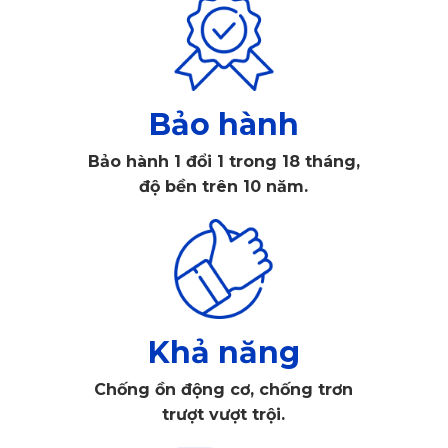
đến tay khách hàng, đảm bảo chất lượng và độ an toàn tối 
ưu.
Bảo hành
Bảo hành 1 đổi 1 trong 18 tháng,
độ bền trên 10 năm.
Khả năng
KATA là thương hiệu nổi tiếng về sản xuất phụ kiện ô tô tại 
Việt Nam
Chống ồn động cơ, chống trơn
trượt vượt trội.
Bên cạnh sản phẩm chất lượng, KATA còn xây dựng chính 