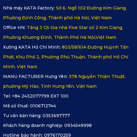
Nhà máy KATA Factory:
Số 6, Ngõ 102 Đường Kim Giang,
Phường Định Công, Thành phố Hà Nội, Việt Nam
Office HN:
Tầng 3 G5 tòa nhà Five Star số 2 Kim Giang,
Phường Khương Đình, Thành Phố Hà Nội,Việt Nam
Xưởng KATA Hồ Chí Minh:
803/58/61A Đường Huỳnh Tấn
Phát, Khu Phố 2, Phường Phú Thuận, Thành phố Hồ Chí
Minh, Việt Nam
MANU FACTURER Hưng Yên:
378 Nguyễn Thiện Thuật,
Thảm lót sàn 360 độ giúp bảo vệ sàn xe tránh khỏi nguy cơ 
phường Mỹ Hào, Tỉnh Hưng Yên, Việt Nam
ẩm mốc, mài mòn hay hư hỏng
Tel: +84 2432077799 EXT 100
2.2. Dễ Dàng Vệ Sinh, Tiết Kiệm Thời Gian
Mã số thuế:
0106712744
Tư vấn bán hàng:
0353697777
Với bề mặt chống bám bụi và chống nước, việc vệ sinh 
Khách hàng doanh nghiệp:
0934549998
thảm cực kỳ đơn giản. Chỉ cần dùng khăn ẩm lau hoặc xịt 
Hotline bảo hành:
0976170259
nước nhẹ, bạn đã có thể làm sạch toàn bộ thảm mà không 