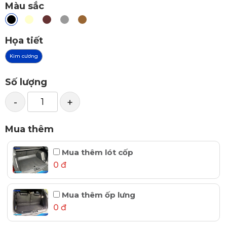
Màu sắc
Họa tiết
Kim cương
Số lượng
-
+
Mua thêm
Mua thêm lót cốp
0 đ
Mua thêm ốp lưng
0 đ