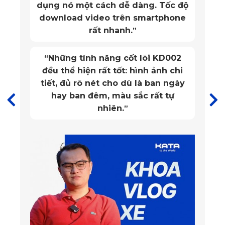
dụng nó một cách dễ dàng. Tốc độ
sang trọng và hoàn hảo cho nội thất xe.
download video trên smartphone
rất nhanh.
”
Bạn sẽ không cần phải chỉnh sửa hay cắt xén thủ công như 
các loại thảm phổ thông khác. Thảm lắp đặt vừa khít, đồng 
Những tính năng cốt lõi KD002
“
đều thể hiện rất tốt: hình ảnh chi
bộ với tổng thể khoang cabin, đảm bảo giữ cho sàn nỉ 
tiết, đủ rõ nét cho dù là ban ngày
nguyên bản luôn được bảo vệ toàn diện.
hay ban đêm, màu sắc rất tự
nhiên.
”
1.2. Vật Liệu Cao Cấp, Bền Bỉ Theo Thời Gian
Sản phẩm sử dụng nhựa PVC nguyên sinh, không pha tạp, 
an toàn tuyệt đối cho sức khỏe. Chất liệu này chống nước, 
chống bám bụi và có khả năng chịu mài mòn cực tốt. Thảm 
vẫn giữ được độ đàn hồi và màu sắc bền đẹp sau thời gian 
dài sử dụng.