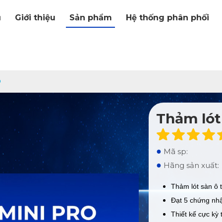
ủ
Giới thiệu
Sản phẩm
Hệ thống phân phối
D
Thảm lót
●
Mã sp:
●
Hãng sản xuất:
Thảm lót sàn ô 
Đạt 5 chứng nh
Thiết kế cực kỳ