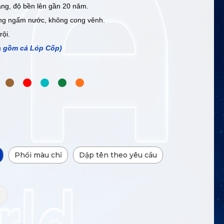
ng, độ bền lên gần 20 năm.
ng ngấm nước, không cong vênh.
rội.
à gồm cả Lóp Cốp)
Phối màu chỉ
Dập tên theo yêu cầu
+