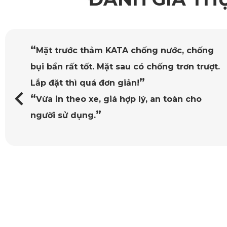
“
Mặt trước thảm KATA chống nước, chống
bụi bẩn rất tốt. Mặt sau có chống trơn trượt.
”
Lắp đặt thì quá đơn giản!
“
Vừa in theo xe, giá hợp lý, an toàn cho
”
người sử dụng.
Làm từ vật liệu PVC nguyên sinh an toàn tuyệt đối