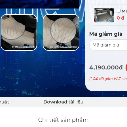
Mu
0 đ
Mã giảm giá
4,190,000đ
(* Giá đã gồm VAT, c
huật
Download tài liệu
Chi tiết sản phẩm