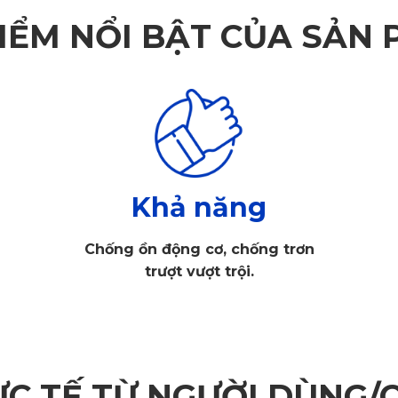
IỂM NỔI BẬT CỦA SẢN
Khả năng
Chống ồn động cơ, chống trơn
trượt vượt trội.
ỰC TẾ TỪ NGƯỜI DÙNG/