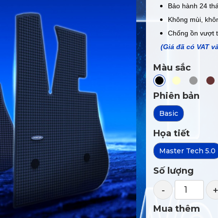
Bảo hành 24 thá
Không mùi, khô
Chống ồn vượt t
(Giá đã có VAT v
Màu sắc
Phiên bản
Basic
Họa tiết
Master Tech 5.0
Số lượng
-
Mua thêm