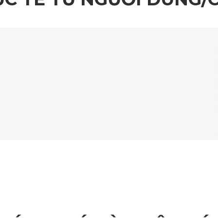
Thảm lót sàn BYD M9 KATA ở ghế lái