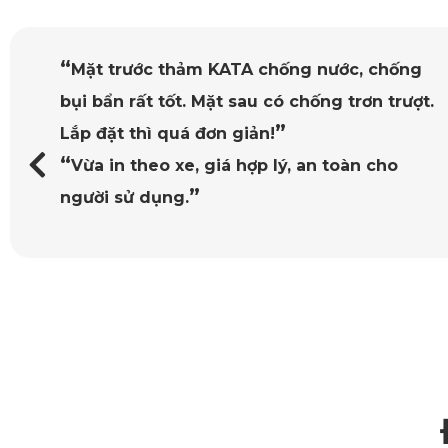
“
Mặt trước thảm KATA chống nước, chống
bụi bẩn rất tốt. Mặt sau có chống trơn trượt.
”
Lắp đặt thì quá đơn giản!
“
Vừa in theo xe, giá hợp lý, an toàn cho
”
người sử dụng.
Thảm lót sàn ô tô
Toyota Land Cruiser 2025 nói riêng và 
hàng có thể liên hệ đại lý gần nhất hoặc liên hệ trực tiếp