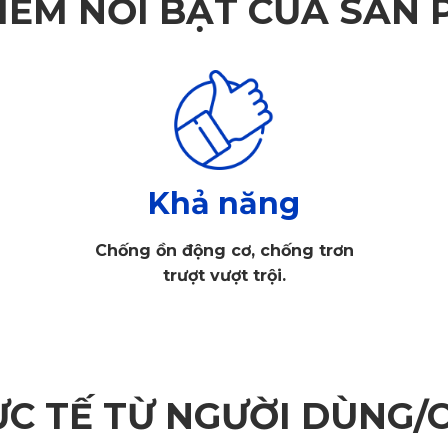
IỂM NỔI BẬT CỦA SẢN
Khả năng
Chống ồn động cơ, chống trơn
trượt vượt trội.
ỰC TẾ TỪ NGƯỜI DÙNG/