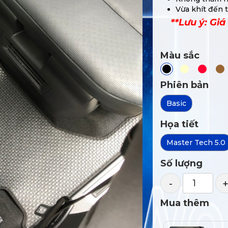
Vừa khít đến 
**Lưu ý: Giá
Màu sắc
Phiên bản
Basic
Họa tiết
Master Tech 5.0
Số lượng
-
Mua thêm