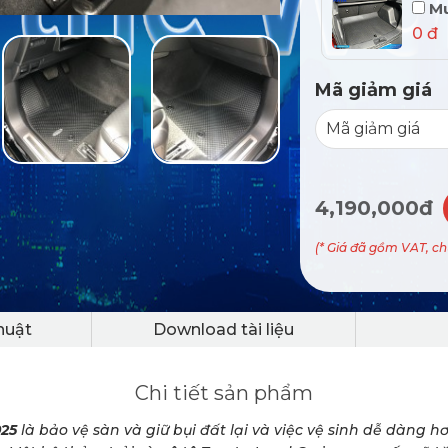
Mu
0 đ
Mã giảm giá
4,190,000đ
(* Giá đã gồm VAT, c
huật
Download tài liệu
Chi tiết sản phẩm
025
là bảo vệ sàn và giữ bụi đất lại và việc vệ sinh dễ dàng