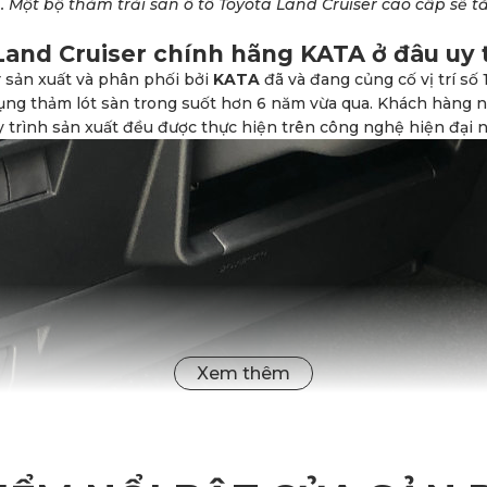
ơn. Một bộ thảm trải sàn ô tô Toyota Land Cruiser cao cấp sẽ
 Land Cruiser chính hãng KATA ở đâu uy 
r sản xuất và phân phối bởi
KATA
đã và đang củng cố vị trí số 
ụng thảm lót sàn trong suốt hơn 6 năm vừa qua. Khách hàng n
 trình sản xuất đều được thực hiện trên công nghệ hiện đại n