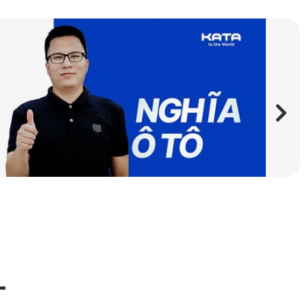
hối tại hơn 500 đại lý của KATA trên toàn quốc. Quý khách
hận được sản phẩm trong thời gian sớm nhất.
T