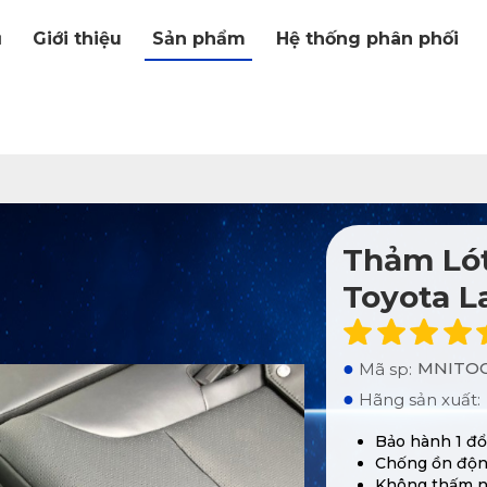
ủ
Giới thiệu
Sản phẩm
Hệ thống phân phối
Thảm Lót
Toyota L
●
MNITOC
Mã sp:
●
Hãng sản xuất:
Bảo hành 1 đổi
Chống ồn động 
Không thấm n