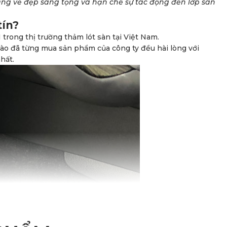
 tăng vẻ đẹp sang tọng và hạn chế sự tác động đến lớp sàn
tín?
1 trong thị trường thảm lót sàn tại Việt Nam.
ào đã từng mua sản phẩm của công ty đều hài lòng với
hất.