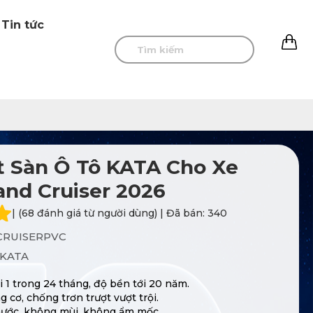
Tin tức
0
 Sàn Ô Tô KATA Cho Xe
and Cruiser 2026
| (68 đánh giá từ người dùng) | Đã bán: 340
RUISERPVC
KATA
 1 trong 24 tháng, độ bền tới 20 năm.
cơ, chống trơn trượt vượt trội.
ước, không mùi, không ẩm mốc.