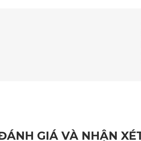
Thảm trải sàn ô tô Toyota Land Cruiser cao cấp lắp ghế lái
các bộ thảm dành riêng cho từng mẫu xe ô tô hiện được phân p
 với đội ngũ tư vấn của KATA thông qua hotline bên dưới để n
ĐÁNH GIÁ VÀ NHẬN XÉ