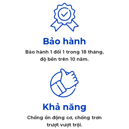
Thảm lót sàn ô tô Mazda CX-60 ghế lái
Khám phá bộ lót sàn xe ô tô Mazda CX-60
Bảo hành
chất lượng cao của KATA
Bảo hành 1 đổi 1 trong 18 tháng,
Sở hữu xe sang thì không thể bỏ lỡ phụ kiện đi kèm, KATA 
độ bền trên 10 năm.
Việt Nam đã nhanh chóng ra mắt bộ sản phẩm 
lót sàn xe ô 
tô Mazda CX-60
 với những tính năng ưu việt. Điều này 
nhằm tiếp nối những sản phẩm phụ kiện ô tô chất lượng 
được người tiêu dùng Việt đánh giá cao hơn 10 năm qua. 
Khả năng
Thiết kế tinh tế, nâng tầm vẻ đẹp
Chống ồn động cơ, chống trơn
Là một mẫu xe hạng sang, nên vẻ đẹp nội thất của Mazda 
trượt vượt trội.