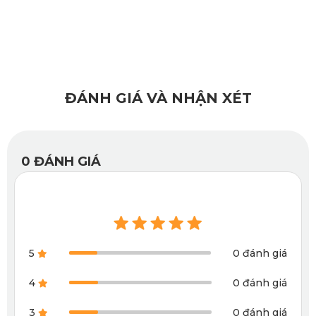
ĐÁNH GIÁ VÀ NHẬN XÉT
0
ĐÁNH GIÁ
5
0 đánh giá
Thảm lót sàn ô tô Mazda CX-60 ghế hàng 2
4
0 đánh giá
Xem thêm >>>
Thảm lót sàn ô tô mazda cx 8
3
0 đánh giá