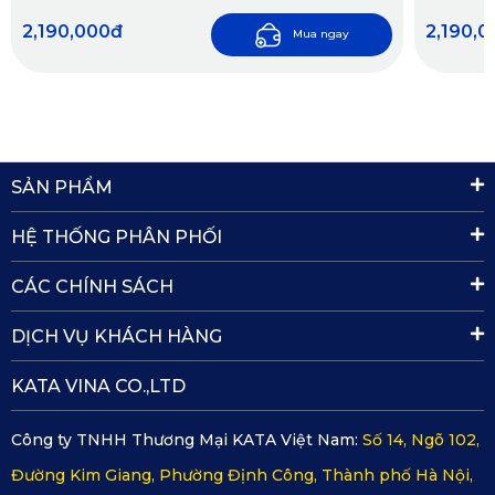
2,190,000đ
2,190,
Mua ngay
SẢN PHẨM
HỆ THỐNG PHÂN PHỐI
CÁC CHÍNH SÁCH
DỊCH VỤ KHÁCH HÀNG
KATA VINA CO.,LTD
Công ty TNHH Thương Mại KATA Việt Nam:
Số 14, Ngõ 102,
Đường Kim Giang, Phường Định Công, Thành phố Hà Nội,