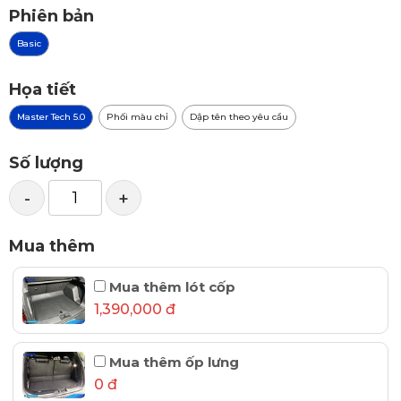
Phiên bản
Basic
Họa tiết
Master Tech 5.0
Phối màu chỉ
Dập tên theo yêu cầu
Số lượng
-
+
Mua thêm
Mua thêm lót cốp
1,390,000 đ
Mua thêm ốp lưng
0 đ