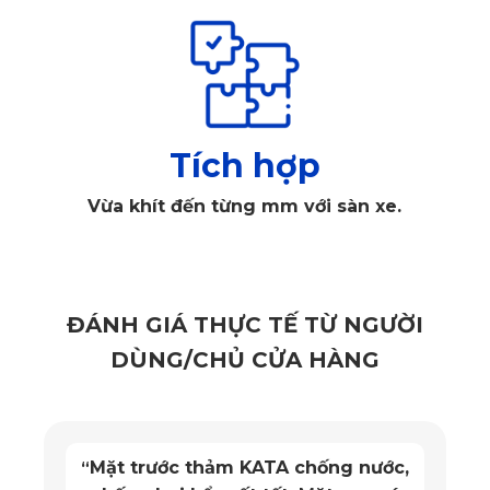
CX-60 thu hút mọi ánh mắt từ lần đầu tiên. Với thiết kế tinh 
tế, màu sắc tối giản, tấm thảm trải sàn ô tô Mazda CX-60 
KATA không chỉ là sản phẩm bảo vệ sàn tối ưu mà còn giúp 
nâng tầm vẻ đẹp nội thất. Không những thế, trên về mặt 
thảm còn có những khối tròn liền kề giúp bụi bẩn, nước 
Tích hợp
thừa được giữ chặt, giúp không khí trên xe luôn thông 
Vừa khít đến từng mm với sàn xe.
thoáng. Ngoài ra, mặt dưới của thảm được thiết kế đặc biệt 
giúp thảm bám chắc vào sàn đảm bảo an toàn cho tài xế, 
nhưng không gây ảnh hưởng đến lớp nỉ của sàn xe.
ĐÁNH GIÁ THỰC TẾ TỪ NGƯỜI
DÙNG/CHỦ CỬA HÀNG
Mặt trước thảm KATA chống nước,
“