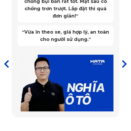
chống bụi bẩn rất tốt. Mặt sau có
chống trơn trượt. Lắp đặt thì quá
đơn giản!
”
Vừa in theo xe, giá hợp lý, an toàn
“
cho người sử dụng.
”
Thảm lót sàn ô tô Mazda CX-60 ghế phụ
Đa dạng tùy chọn màu sắc
Về bản chất, 
miếng lót sàn ô tô
Mazda CX-60
 là một phụ 
kiện xe hơi, do đó, ít nhiều nó cũng thể hiện tư duy thẩm mỹ 
của chủ xế. Với 
thảm sàn KATA
, khách hàng có đến 6 lựa 
chọn về màu sắc bao gồm: đen, kem, ghi, đỏ, da bò, cafe. 
Không những thế, với thiết kế tinh tế, chủ xế có thể tùy ý thể 
hiện cá tính của bản thân thông qua các sản phẩm thảm sàn 
KATA theo lối riêng.