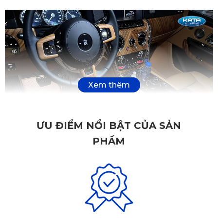
ƯU ĐIỂM NỔI BẬT CỦA SẢN
PHẨM
Thảm xe ô tô Rolls-Royce Cullinan của KATA đáp ứng tiêu 
chuẩn Châu Âu