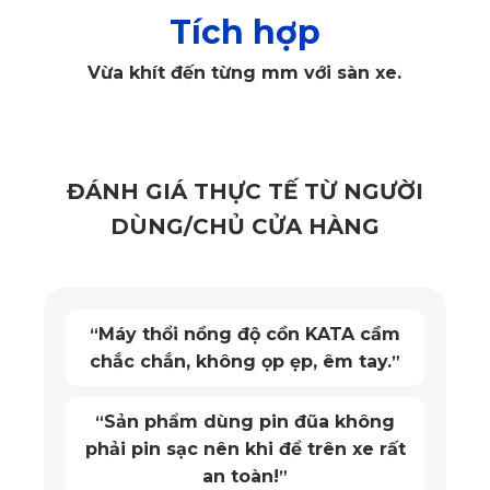
và độ đàn hồi cao, không bị biến dạng bởi tác động ngoại 
Tích hợp
lực hay tác động nhiệt...
Vừa khít đến từng mm với sàn xe.
Ngoài ra, đây cũng là một vật liệu đã nhận được chứng 
ĐÁNH GIÁ THỰC TẾ TỪ NGƯỜI
nhận SGS từ Châu Âu an toàn tuyệt đối cho sức khỏe của 
DÙNG/CHỦ CỬA HÀNG
người sử dụng. Vậy nên, khách hàng có thể hoàn toàn an 
tâm khi sử dụng sản phẩm này.
Máy thổi nồng độ cồn KATA cầm
“
chắc chắn, không ọp ẹp, êm tay.
”
Sản phẩm dùng pin đũa không
“
phải pin sạc nên khi để trên xe rất
an toàn!
”