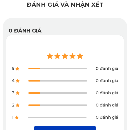
của 
thảm lót sàn ô tô KATA
 ở mức rất cao. Mọi chi tiết đều 
ĐÁNH GIÁ VÀ NHẬN XÉT
được chăm chút và đảm bảo mang đến cho người sử dụng 
một sản phẩm chất lượng tốt, vừa khít với sàn xe. 
0
ĐÁNH GIÁ
Xem thêm >>>
Thảm lót sàn ô tô Rolls Royce Wraith
5
0 đánh giá
4
0 đánh giá
3
0 đánh giá
2
0 đánh giá
1
0 đánh giá