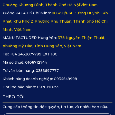
Phường Khương Đình, Thành Phố Hà Nội,Việt Nam
Xưởng KATA Hồ Chí Minh:
803/58/61A Đường Huỳnh Tấn
Phát, Khu Phố 2, Phường Phú Thuận, Thành phố Hồ Chí
Minh, Việt Nam
MANU FACTURER Hưng Yên:
378 Nguyễn Thiện Thuật,
phường Mỹ Hào, Tỉnh Hưng Yên, Việt Nam
Thảm xe ô tô Rolls-Royce Cullinan của KATA bền bỉ tới 20 
Tel: +84 2432077799 EXT 100
năm
Mã số thuế:
0106712744
Tư vấn bán hàng:
0353697777
Với những ưu điểm nêu trên,
 thảm xe ô tô Rolls-Royce 
Khách hàng doanh nghiệp:
0934549998
Cullinan
 thật sự là một sản phẩm tối ưu mà các chủ xe nên 
Hotline bảo hành:
0976170259
cân nhắc và đầu tư. Nếu quan tâm đến những sản phẩm 
THEO DÕI
khác hãy ghé ngay vào 
website của 
KATA
để xem thêm 
Cung cấp thông tin độc quyền, tin tức, và nhiều hơn nữa.
nhiều thông tin cũng như tìm kiếm những sản phẩm tốt nhất 