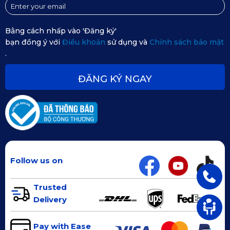
hoặc liên hệ ngay đến Hotline: 0353697777 | 0934549998 
để nhận được sự tư vấn nhanh chóng và tận tình nhất. 
Bằng cách nhấp vào 'Đăng ký'
bạn đồng ý với
Điều khoản
sử dụng và
Chính sách bảo mật
.
ĐĂNG KÝ NGAY
Follow us on
Trusted
Delivery
Pay with Ease