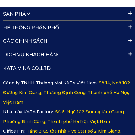
thông minh
SẢN PHẨM
Thảm xe ô tô Rolls-Royce Cullinan
 có độ bền vượt trội lên 
đến 20 năm nhờ được sản xuất với công nghệ và vật liệu 
HỆ THỐNG PHÂN PHỐI
cao cấp. Nhiều khách hàng khi sử dụng sản phẩm đã nhận 
CÁC CHÍNH SÁCH
xét “Dù đã sử dụng 3-4 năm nhưng thảm vẫn duy trì độ mới 
DỊCH VỤ KHÁCH HÀNG
như ban đầu”. Người dùng cũng có thể dễ dàng vệ sinh 
thảm sau một thời gian sử dụng tại nhà với những vật dụng 
KATA VINA CO.,LTD
đơn giản. 
Công ty TNHH Thương Mại KATA Việt Nam:
Số 14, Ngõ 102,
Đường Kim Giang, Phường Định Công, Thành phố Hà Nội,
Việt Nam
Nhà máy KATA Factory:
Số 6, Ngõ 102 Đường Kim Giang,
Phường Định Công, Thành phố Hà Nội, Việt Nam
Office HN:
Tầng 3 G5 tòa nhà Five Star số 2 Kim Giang,