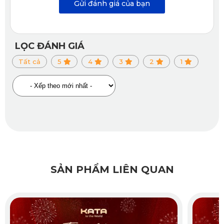
Gửi đánh giá của bạn
LỌC ĐÁNH GIÁ
Thảm xe ô tô Rolls-Royce Cullinan của KATA được sản xuất 
Tất cả
5
4
3
2
1
tại nhà máy hiện đại
Bề mặt thảm được thiết kế thô thông minh hỗ trợ chống bám 
bụi, chống giữ nước. Vậy nên, khi sử dụng thảm lót sàn xe 
hơi Cullinan, sàn xe nguyên bản sẽ luôn được giữ sạch sẽ, 
không lo ẩm mốc hay bốc mùi. Cũng nhờ lối thiết kế bề mặt 
dạng tán bi nổi xếp gần nhau tạo rãnh nên có tác dụng tăng 
SẢN PHẨM LIÊN QUAN
độ ma sát giữa chân người sử dụng và bề mặt sàn xe, 
chống trơn trượt, giúp điều khiển xe an toàn hơn.
Xem thêm >>>
Thảm lót sàn ô tô Rolls Royce Ghost