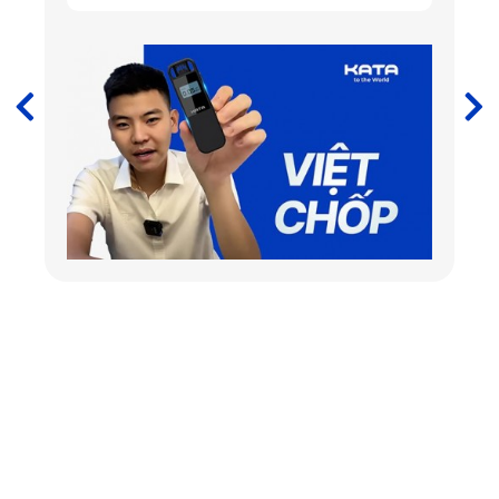
Thảm xe ô tô Rolls-Royce Cullinan của KATA được làm từ 
100% PVC cao cấp
Quy trình sản xuất 5 bước nghiêm ngặt bao gồm: chọn 
nguyên liệu sản xuất, lên file thiết kế thảm KATA, cắt thảm 
trên máy CNC, may viền, làm sạch đóng gói đều được thực 
hiện bởi những kỹ sư lành nghề và những máy móc hiện 
đại bậc nhất được nhập khẩu từ Mỹ. Vậy nên độ hoàn thiện 