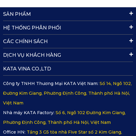
Thảm lót sàn ô tô Cadillac Escalade 
trang bị rất an toàn 
SẢN PHẨM
đối với người dùng. Dù sử dụng vật liệu PVC nhưng chúng 
được kiểm định nghiêm ngặt. Những vật liệu đạt chứng 
HỆ THỐNG PHÂN PHỐI
nhận SGS, ISO mới được phép sử dụng chế tạo ra lót sàn ô 
CÁC CHÍNH SÁCH
tô. Thảm lót sẽ không sản sinh ra các thành phần có mùi và 
độc hại như CFC hay HCFC. Do vậy rất an toàn cho người 
DỊCH VỤ KHÁCH HÀNG
dùng khi sử dụng.
KATA VINA CO.,LTD
Không chỉ thế, thảm lót sàn KATA còn bám chắc vào trong 
Công ty TNHH Thương Mại KATA Việt Nam:
Số 14, Ngõ 102,
sàn xe nhờ thiết kế gai nhám. Do vậy tấm thảm không bị xê 
Đường Kim Giang, Phường Định Công, Thành phố Hà Nội,
dịch trong quá trình sử dụng, tránh tình huống kẹt chân ga 
Việt Nam
hay chân phanh. Sử dụng lót sàn chính hãng KATA đảm bảo 
Nhà máy KATA Factory:
Số 6, Ngõ 102 Đường Kim Giang,
an toàn tuyệt đối về sức khỏe và quá trình di chuyển cho 
Phường Định Công, Thành phố Hà Nội, Việt Nam
người dùng.
Office HN:
Tầng 3 G5 tòa nhà Five Star số 2 Kim Giang,