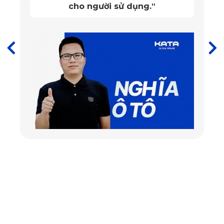
Việc chọn mua thảm lót sàn ô tô Cadillac Escalade phải 
xem xét nhiều yếu tố
Xem thêm >>>
Thảm lót sàn xe Cadillac Celestiq
Thảm lót sàn ô tô Cadillac Escalade của 
KATA làm từ 100% PVC cao cấp, chuẩn 