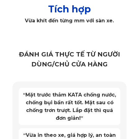
- Lót sàn xe hơi có độ bám dính cao để tránh xê dịch khi di 
Tích hợp
chuyển hoặc có ngoại lực tác dụng. Thảm lót sàn độ bám 
Vừa khít đến từng mm với sàn xe.
kém cũng sẽ làm bụi bẩn, đất cát rơi xuống sàn xe làm hư 
hỏng.
- Chọn trải sàn an toàn, thân thiện với người dùng. Không 
ĐÁNH GIÁ THỰC TẾ TỪ NGƯỜI
nên sử dụng các loại thảm chứa thành phần độc hại, làm 
DÙNG/CHỦ CỬA HÀNG
ảnh hưởng đến sức khỏe người dùng. Đặc biệt lưu ý đến 
các loại thảm PVC dễ sinh ra CFC, HCFC gây ung thư cho 
người ngồi trên xe.
Máy thổi nồng độ cồn KATA cầm
“
chắc chắn, không ọp ẹp, êm tay.
”
Sản phẩm dùng pin đũa không
“
phải pin sạc nên khi để trên xe rất
an toàn!
”