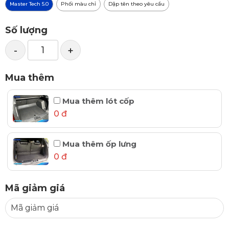
Master Tech 5.0
Phối màu chỉ
Dập tên theo yêu cầu
Số lượng
-
+
Mua thêm
Mua thêm lót cốp
0 đ
Mua thêm ốp lưng
0 đ
Mã giảm giá