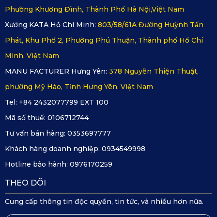
Phường Khương Đình, Thành Phố Hà Nội,Việt Nam
Xưởng KATA Hồ Chí Minh:
803/58/61A Đường Huỳnh Tấn
Phát, Khu Phố 2, Phường Phú Thuận, Thành phố Hồ Chí
Minh, Việt Nam
MANU FACTURER Hưng Yên:
378 Nguyễn Thiện Thuật,
phường Mỹ Hào, Tỉnh Hưng Yên, Việt Nam
Tel: +84 2432077799 EXT 100
Mã số thuế:
0106712744
Tư vấn bán hàng:
0353697777
Khách hàng doanh nghiệp:
0934549998
Hotline bảo hành:
0976170259
Thảm lót sàn ô tô Cadillac Escalade của KATA đạt tiêu 
THEO DÕI
chuẩn Châu Âu
Cung cấp thông tin độc quyền, tin tức, và nhiều hơn nữa.
Không bị ẩm mốc