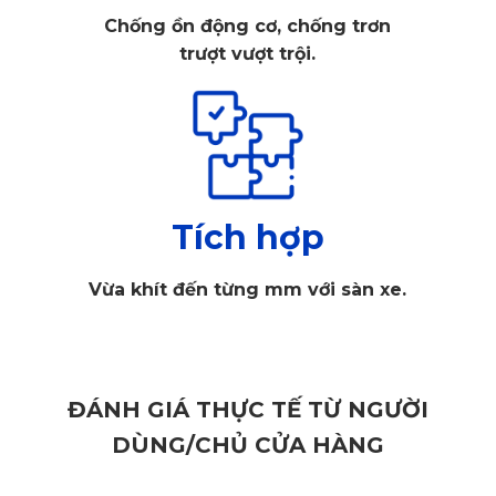
thể gắn cố định ở một vị trí trên bản taplo. Nhưng với giá đỡ
Chống ồn động cơ, chống trơn
điện thoại kiêm sạc không dây của KATA có tới 3 tùy chọn vị
trượt vượt trội.
trí. Gắn được ở taplo, gắn trên kính và tiện dụng hơn hết là
kẹp ở cửa gió điều hòa. Vị trí kẹp trên cửa gió điều hòa
được đánh giá khá cao. Đây là vị trí đắc địa được người
dùng mong muốn nhất. Là nơi dễ quan sát điện thoại và cố
định nhất để gắn kệ đỡ sạc không dây.
Tích hợp
Vừa khít đến từng mm với sàn xe.
ĐÁNH GIÁ THỰC TẾ TỪ NGƯỜI
DÙNG/CHỦ CỬA HÀNG