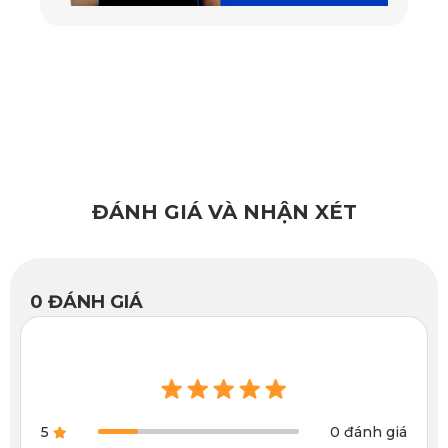
mở ra và cố định điện thoại nhanh chóng. Thông thường
những cảm biến như thế này sẽ khá bất tiện vì chỉ cần chạm
nhẹ là 2 cánh kẹp sẽ tự động mở có nguy cơ rơi điện thoại.
Nhưng với giá đỡ điện thoại trên ô tô kiêm sạc không dây
KATA CR41 thiết kế thông minh, hiện đại hơn. Chỉ khi điện
thoại lại gần thì kẹp mới nhận diện. Còn nếu muốn mở khóa
ĐÁNH GIÁ VÀ NHẬN XÉT
giá đỡ thì phải chạm vào nút mở phía trên của giá đỡ, nhấn
nút thì hai cánh kẹp hai bên mới mở ra. Chức năng này cực
kỳ an toàn cho người sử dụng.
0
ĐÁNH GIÁ
5
0 đánh giá