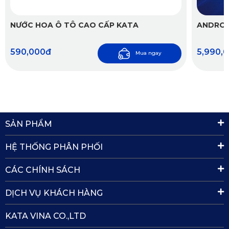
giá đỡ điện thoại ô tô kiêm sạc không
1 bộ sản phẩm
NƯỚC HOA Ô TÔ CAO CẤP KATA
ANDROI
dây KATA CR41
bao gồm:
Khớp xoay
590,000đ
5,990,
Mua ngay
Giá đỡ
Kẹp cửa gió
Dây sạc type C
SẢN PHẨM
Núm hút chân không
Núm xoay cố định khớp
HỆ THỐNG PHÂN PHỐI
Phiếu bảo hành
CÁC CHÍNH SÁCH
DỊCH VỤ KHÁCH HÀNG
KATA VINA CO.,LTD