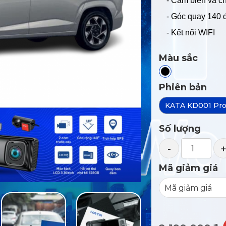
- Cảm biến va c
- Góc quay 140
- Kết nối WIFI
Màu sắc
Phiên bản
KATA KD001 Pr
Số lượng
-
Mã giảm giá