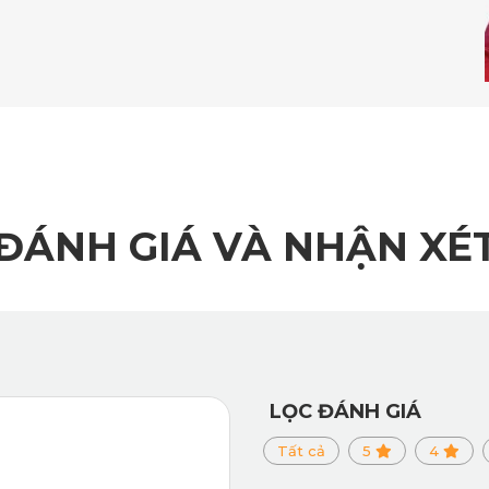
ĐÁNH GIÁ VÀ NHẬN XÉ
với chất lượng hình ảnh vượt trội của camera hành trình ô tô 
 vệ chủ xe trong trường hợp xảy ra va chạm. Được trang bị cả
LỌC ĐÁNH GIÁ
h hoạt việc ghi lại thời điểm vụ va chạm và đánh dấu những 
Tất cả
5
4
bảo vệ trong quá trình sử dụng.