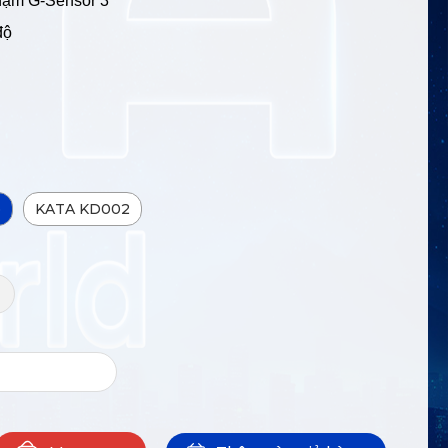
hạm G-Sensor 3
 độ
o
KATA KD002
+