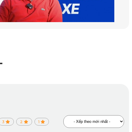
T
KATA KD002
m biến va chạm G-Sensor, KD002 tự động nhận biết và ghi lại
đoạn video liên quan. Điều này đảm bảo rằng các đoạn video
3
2
1