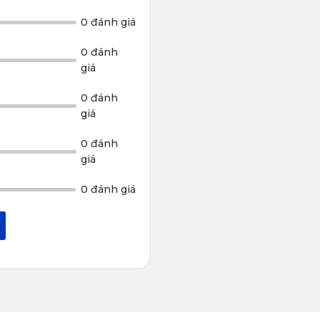
 thay pin định kỳ như các model khác. Thay vào đó, KD002 được
0 đánh giá
g.
0 đánh
giá
0 đánh
giá
0 đánh
giá
0 đánh giá