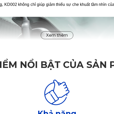
g, KD002 không chỉ giúp giảm thiểu sự che khuất tầm nhìn của 
IỂM NỔI BẬT CỦA SẢN
Khả năng