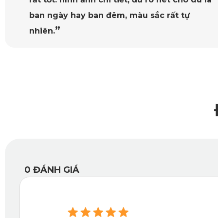
Mãn nhãn 
Cảm biến va chạm thông minh G-Sensor 3
Thiết bị là một giải pháp hoàn hảo cho việc ghi lại và bảo
0
ĐÁNH GIÁ
những va chạm xảy ra trong quá trình lái xe.
Khi xảy ra va chạm, cảm biến G-Sensor sẽ ngay lập tức kíc
quan trọng này không bị ghi đè bởi các video khác và được 