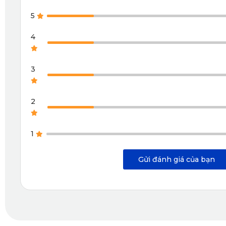
Bộ camera hành trình KATA Dash - KD002 không đòi hỏi việc
5
hơi. Điều này mang lại nhiều lợi ích đáng kể cho người dùn
4
3
2
1
Gửi đánh giá của bạn