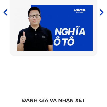
đáp ứng được yêu cầu của một mẫu xe cao cấp như Toyota
Prado.
Nếu bạn tìm kiếm thiết bị có chất lượng hình ảnh sắc nét,
hoạt động ổn định, độ bền cao và tích hợp công nghệ hiện
đại, các dòng camera hành trình KATA là lựa chọn được
nhiều chủ xe tin tưởng.
Camera hành trình KATA nổi bật nhờ:
Hỗ trợ quay video Full HD, 2K hoặc 4K, đảm bảo hình
ảnh chi tiết, rõ ràng ngay cả khi lái xe ban đêm hoặc trong
điều kiện thiếu sáng.
Phù hợp với nội thất sang trọng của Toyota Prado, không
che khuất tầm nhìn và dễ dàng lắp đặt.
ĐÁNH GIÁ VÀ NHẬN XÉT
Cảnh báo tốc độ, cảnh báo vị trí camera giao thông, hỗ