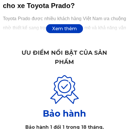
cho xe Toyota Prado?
Toyota Prado được nhiều khách hàng Việt Nam ưa chuộng
nhờ thiết kế sang trọng, động cơ mạnh mẽ và khả năng vận
hành vượt trội. Tuy nhiên, để tối ưu trải nghiệm lái và nâng
cao độ an toàn, việc trang bị camera hành trình là điều vô
ƯU ĐIỂM NỔI BẬT CỦA SẢN
cùng cần thiết.
PHẨM
Camera hành trình giúp ghi lại toàn bộ hành trình di chuyển
với chất lượng hình ảnh sắc nét, hỗ trợ tài xế xem lại các
tình huống giao thông khi cần. Đây là bằng chứng quan
trọng trong trường hợp xảy ra tranh chấp, va chạm hoặc khi
cần cung cấp dữ liệu cho cơ quan chức năng.
Bảo hành
Bảo hành 1 đổi 1 trong 18 tháng,