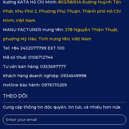
Xưởng KATA Hồ Chí Minh:
803/58/61A Đường Huỳnh Tấn
phía sau và hỗ trợ đỗ xe an toàn hơn. Thiết bị sở hữu góc
Phát, Khu Phố 2, Phường Phú Thuận, Thành phố Hồ Chí
quay rộng lên tới 132°, có khả năng bao quát tới 4 làn
Minh, Việt Nam
đường cùng một lúc, đảm bảo ghi hình đầy đủ mọi tình
MANU FACTURER Hưng Yên:
378 Nguyễn Thiện Thuật,
huống giao thông phía sau xe. Điều này đặc biệt hữu ích khi
phường Mỹ Hào, Tỉnh Hưng Yên, Việt Nam
di chuyển trong khu vực đông phương tiện, hỗ trợ tài xế dễ
Tel: +84 2432077799 EXT 100
dàng quan sát và xử lý các tình huống bất ngờ.
Mã số thuế:
0106712744
Tư vấn bán hàng:
0353697777
Khách hàng doanh nghiệp:
0934549998
Hotline bảo hành:
0976170259
THEO DÕI
Cung cấp thông tin độc quyền, tin tức, và nhiều hơn nữa.