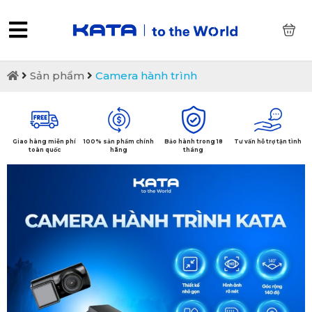
0
Sản phẩm
Camera hành trình
Giao hàng miễn phí
100% sản phẩm chính
Bảo hành trong 18
Tư vấn hỗ trợ tận tình
toàn quốc
hãng
tháng