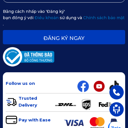
Bằng cách nhấp vào 'Đăng ký'
bạn đồng ý với
Điều khoản
sử dụng và
Chính sách bảo mật
.
ĐĂNG KÝ NGAY
Hướng dẫn lắp đặt camera hành trình KATA
3. Địa chỉ mua camera hành trình
Follow us on
chính hãng KATA cho xe Lexus RX
Trusted
200T
Delivery
Pay with Ease
Để đảm bảo chất lượng và quyền lợi bảo hành, bạn nên