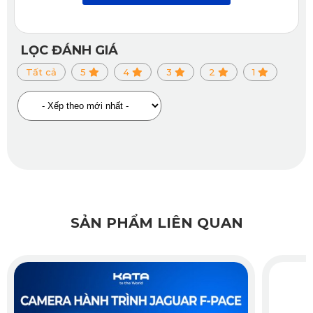
trợ phát lại, tải xuống và chia sẻ video nhanh chóng.
Với khả năng ghi hình chất lượng cao và hệ thống cảnh báo
LỌC ĐÁNH GIÁ
thông minh, KD002 Pro là lựa chọn phù hợp cho người
Tất cả
5
4
3
2
1
dùng Lexus RX 200T.
2. Những lợi ích khi lắp đặt camera
hành trình Lexus RX 200T chính
hãng KATA
SẢN PHẨM LIÊN QUAN
Việc lắp đặt camera hành trình Lexus RX 200T chất lượng
mang đến nhiều lợi ích ấn tượng như: