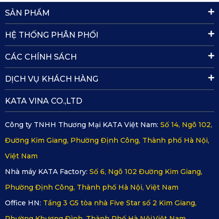
SẢN PHẨM
Theo dõi hành trình với hình ảnh sắc nét: Cả hai dòng
HỆ THỐNG PHÂN PHỐI
KD001 Pro và KD002 Pro đều sử dụng cảm biến hiện
đại, cho hình ảnh rõ nét trong mọi điều kiện ánh sáng,
CÁC CHÍNH SÁCH
giúp ghi lại toàn bộ hành trình một cách chân thực.
DỊCH VỤ KHÁCH HÀNG
Cảnh báo giới hạn tốc độ, vị trí lắp camera phạt nguội:
KATA VINA CO.,LTD
Tính năng cảnh báo giúp tài xế chủ động điều chỉnh tốc
độ, tuân thủ luật giao thông và tránh bị phạt không đáng
Công ty TNHH Thương Mại KATA Việt Nam:
Số 14, Ngõ 102,
có.
Đường Kim Giang, Phường Định Công, Thành phố Hà Nội,
Việt Nam
Lưu trữ video thông minh, xem lại dễ dàng: Video được
Nhà máy KATA Factory:
Số 6, Ngõ 102 Đường Kim Giang,
lưu tự động và có thể xem lại qua điện thoại trên app
Phường Định Công, Thành phố Hà Nội, Việt Nam
KATA Dash Cam.
Office HN:
Tầng 3 G5 tòa nhà Five Star số 2 Kim Giang,
Được bảo hành chính hãng 12 tháng: Mọi sản phẩm
Phường Khương Đình, Thành Phố Hà Nội,Việt Nam