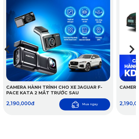
CAMERA HÀNH TRÌNH CHO XE JAGUAR F-
CAMERA
PACE KATA 2 MẮT TRƯỚC SAU
2,190,000đ
2,190,
Mua ngay
Việc lắp đặt camera hành trình Lexus RX 200T chất lượng
mang đến nhiều lợi ích ấn tượng