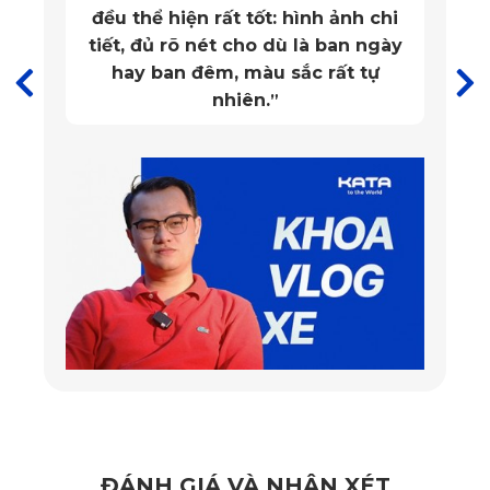
về ống kính cũng như các tính năng hiện đại và thông minh
đều thể hiện rất tốt: hình ảnh chi
tiết, đủ rõ nét cho dù là ban ngày
hơn. Các điểm nổi bật của sản phẩm này có thể kể đến như:
hay ban đêm, màu sắc rất tự
nhiên.
”
ĐÁNH GIÁ VÀ NHẬN XÉT