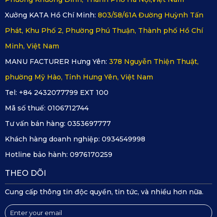
camera hành trình KATA đều được bảo hành 12 tháng,
Xưởng KATA Hồ Chí Minh:
803/58/61A Đường Huỳnh Tấn
hỗ trợ sửa chữa khi phát sinh lỗi kỹ thuật từ nhà sản xuất.
Phát, Khu Phố 2, Phường Phú Thuận, Thành phố Hồ Chí
Minh, Việt Nam
Dễ dàng lắp đặt ngay tại nhà: Với thiết kế nhỏ gọn,
MANU FACTURER Hưng Yên:
378 Nguyễn Thiện Thuật,
camera hành trình KATA có thể tự lắp đặt mà không cần
phường Mỹ Hào, Tỉnh Hưng Yên, Việt Nam
can thiệp vào hệ thống điện của xe. KATA cũng cung cấp
Tel: +84 2432077799 EXT 100
video hướng dẫn chi tiết giúp người dùng thao tác nhanh
Mã số thuế:
0106712744
chóng.
Tư vấn bán hàng:
0353697777
Khách hàng doanh nghiệp:
0934549998
Hotline bảo hành:
0976170259
THEO DÕI
Cung cấp thông tin độc quyền, tin tức, và nhiều hơn nữa.