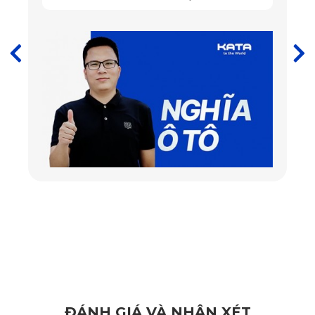
nhiều chủ xe Corolla Cross GR Sport lựa chọn nhờ thiết kế
tinh tế, nhỏ gọn và khả năng ghi hình siêu nét. Thiết bị hỗ trợ
độ phân giải 2K và video Full HD 1080P, giúp ghi lại từng
chi tiết rõ ràng, ngay cả khi xe di chuyển tốc độ cao.
ĐÁNH GIÁ VÀ NHẬN XÉT