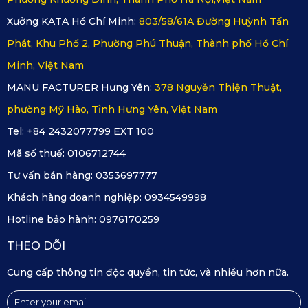
Xưởng KATA Hồ Chí Minh:
803/58/61A Đường Huỳnh Tấn
KD002 sở hữu cảm biến va chạm G-sensor 3
Phát, Khu Phố 2, Phường Phú Thuận, Thành phố Hồ Chí
Minh, Việt Nam
Quay nét từng chi tiết, sống động từng thước phim
MANU FACTURER Hưng Yên:
378 Nguyễn Thiện Thuật,
Cam hành trình KATA Dash - KD002 có 2 mắt cam trước và
phường Mỹ Hào, Tỉnh Hưng Yên, Việt Nam
sau, hỗ trợ tối đa khả năng quan sát ghi hình kịp thời những
Tel: +84 2432077799 EXT 100
sự việc quan trọng. KD002 có độ nét lên đến 4K khi bật
Mã số thuế:
0106712744
mình camera trước và 2K khi sử dụng đồng thời cả 2 cam
Tư vấn bán hàng:
0353697777
trước sau. Tốc độ ghi hình là 25fps cho cả 2 cam trước và
Khách hàng doanh nghiệp:
0934549998
sau. Cam hành trình KD002 rõ nét từng milimet trong mỗi
Hotline bảo hành:
0976170259
thước phim được lưu lại.
THEO DÕI
Trang bị công nghệ hiện đại BSI CMOS image Sensor
Cung cấp thông tin độc quyền, tin tức, và nhiều hơn nữa.
đời mới nhất