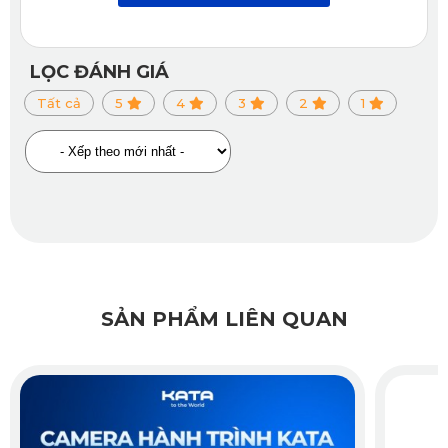
LỌC ĐÁNH GIÁ
Tất cả
5
4
3
2
1
SẢN PHẨM LIÊN QUAN
Camera sau KATA KD001
2.2. Cam hành trình KATA KD002
Cam hành trình KATA KD002 sở hữu nhiều tính năng vượt