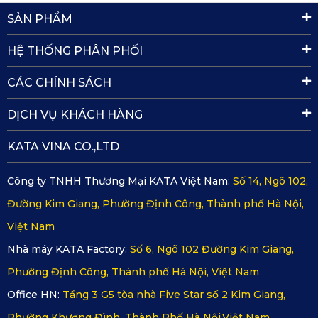
SẢN PHẨM
động đóng file khi có va chạm xảy ra.
HỆ THỐNG PHÂN PHỐI
CÁC CHÍNH SÁCH
DỊCH VỤ KHÁCH HÀNG
KATA VINA CO.,LTD
Công ty TNHH Thương Mại KATA Việt Nam:
Số 14, Ngõ 102,
Đường Kim Giang, Phường Định Công, Thành phố Hà Nội,
Việt Nam
Nhà máy KATA Factory:
Số 6, Ngõ 102 Đường Kim Giang,
Phường Định Công, Thành phố Hà Nội, Việt Nam
Office HN:
Tầng 3 G5 tòa nhà Five Star số 2 Kim Giang,
Phường Khương Đình, Thành Phố Hà Nội,Việt Nam