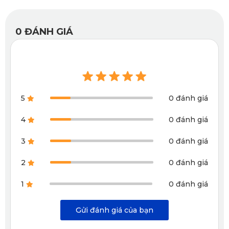
nhất. Thông tin về từng loại camera hành trình sẽ được
cung cấp ở phần tiếp theo của bài viết.
0
ĐÁNH GIÁ
3. Ưu điểm nổi bật của các loại
camera hành trình chính hãng KATA
5
0 đánh giá
Hai loại camera hành trình chính hãng KATA là những sản
4
0 đánh giá
phẩm nổi bật được nhiều chủ xe tin chọn nhờ thiết kế tinh
tế, công nghệ tiên tiến và khả năng ghi hình vượt trội. Dưới
3
0 đánh giá
đây là những ưu điểm nổi bật của từng dòng sản phẩm.
2
0 đánh giá
3.1. Camera hành trình KATA Dash – KD001
1
0 đánh giá
Pro
Gửi đánh giá của bạn
KATA Dash KD001 Pro gây ấn tượng mạnh mẽ ngay từ cái