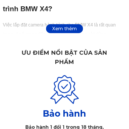
trình BMW X4?
Việc lắp đặt camera hành trình cho BMW X4 là rất quan
trọng vì nó mang đến nhiều lợi ích cho người dùng:
ƯU ĐIỂM NỔI BẬT CỦA SẢN
PHẨM
Bảo hành
Bảo hành 1 đổi 1 trong 18 tháng,