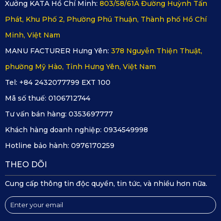
Xưởng KATA Hồ Chí Minh:
803/58/61A Đường Huỳnh Tấn
Phát, Khu Phố 2, Phường Phú Thuận, Thành phố Hồ Chí
Minh, Việt Nam
MANU FACTURER Hưng Yên:
378 Nguyễn Thiện Thuật,
phường Mỹ Hào, Tỉnh Hưng Yên, Việt Nam
Tel: +84 2432077799 EXT 100
Mã số thuế:
0106712744
Tư vấn bán hàng:
0353697777
Khách hàng doanh nghiệp:
0934549998
Hotline bảo hành:
0976170259
THEO DÕI
Camera hành trình KATA Dash – KD002
Cung cấp thông tin độc quyền, tin tức, và nhiều hơn nữa.
Sản phẩm được trang bị cảm biến BSI CMOS Image Sensor
thế hệ mới nhất, với cảm biến trước GC4653 và cảm biến