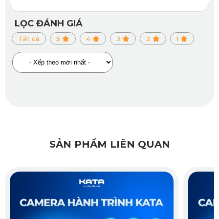
nhìn đầu tiên với thiết kế sang trọng, tinh tế và nhỏ gọn, phù
LỌC ĐÁNH GIÁ
hợp với mọi không gian nội thất xe hiện đại. Không chỉ đẹp
Tất cả
5
4
3
2
1
về hình thức, sản phẩm còn được đánh giá cao nhờ chất
lượng ghi hình vượt trội với độ phân giải 2K, mang đến hình
ảnh rõ nét, màu sắc chân thực và chi tiết đến từng khung
hình.
SẢN PHẨM LIÊN QUAN