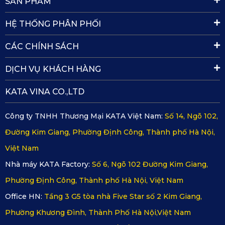
Một điểm cộng lớn của thiết bị này là khả năng kết nối ứng
SẢN PHẨM
dụng KATA Dash Cam trên cả iOS và Android, cho phép
HỆ THỐNG PHÂN PHỐI
người dùng xem và quản lý video trực tiếp trên điện thoại.
CÁC CHÍNH SÁCH
Ngoài ra, sản phẩm tích hợp WiFi và định vị GPS, giúp định
vị chính xác vị trí xe.
DỊCH VỤ KHÁCH HÀNG
3.2. Camera hành trình KATA Dash – KD002
KATA VINA CO.,LTD
Công ty TNHH Thương Mại KATA Việt Nam:
Số 14, Ngõ 102,
Nếu KD001 Pro nổi bật ở thiết kế tinh tế và khả năng ghi
Đường Kim Giang, Phường Định Công, Thành phố Hà Nội,
hình 2K thì KATA Dash KD002 lại chinh phục người dùng
Việt Nam
bởi chất lượng hình ảnh 4K siêu nét và công nghệ cảm biến
Nhà máy KATA Factory:
Số 6, Ngõ 102 Đường Kim Giang,
tiên tiến.
Phường Định Công, Thành phố Hà Nội, Việt Nam
Office HN:
Tầng 3 G5 tòa nhà Five Star số 2 Kim Giang,
Phường Khương Đình, Thành Phố Hà Nội,Việt Nam