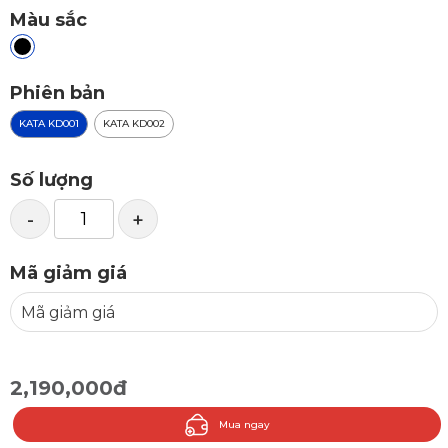
Màu sắc
Phiên bản
KATA KD001
KATA KD002
Số lượng
-
+
Mã giảm giá
2,190,000đ
Mua ngay