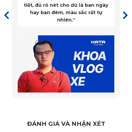
Trên thị trường hiện nay, có nhiều loại camera hành trình
khác nhau, trong đó có thương hiệu KATA. KATA được biết
đến là thương hiệu sản xuất các sản phẩm thiết bị ô tô chất
lượng hàng đầu hiện nay, trong đó có các sản phẩm camera
hành trình.
Các thiết bị theo dõi hành trình của KATA được đánh giá là
có thiết kế tinh tế, nhỏ gọn, không che khuất tầm nhìn. Bên
cạnh đó, sản phẩm còn được thiết kế với nhiều tính năng
thông minh, đảm bảo ghi hình sắc nét và sự an toàn khi lái
xe.
Hiện nay, KATA cung cấp các loại camera hành trình KATA
Dash bao gồm KD001 Pro và KD002. Các sản phẩm đều
ĐÁNH GIÁ VÀ NHẬN XÉT
mang đến cho người dùng những trải nghiệm toàn diện